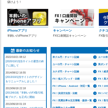
儲けよう！
iPhoneアプリ
キャンペーン
クチ
羊飼いのiPhoneアプリ
FX!口座開設キャンペーン
FX取
2022/10/21 08:12
米ドル円・チャート記録
ユーロ米
[2020/10/13]当サイトの運営の終
ユーロ円・チャート記録
英ポンド
了に関して
カナダ円・チャート記録
FX！経
2014/08/12 16:55
[2013/10/1]当サイトのデザイン
FX！低スプレッド・比較
FX！高
をリニューアルしました！
FX！iPhone・Android・対応一覧
FX！1
2013/06/18 22:18
[2013/6/18]『羊飼いのFX取引戦
FX！決済方法別・比較
FX！バ
略ブログ』を正式に開始
FX！売買比率＆注文情報・提供一覧
FX！取
2013/06/18 01:19
FX無料セミナー情報
FX比較