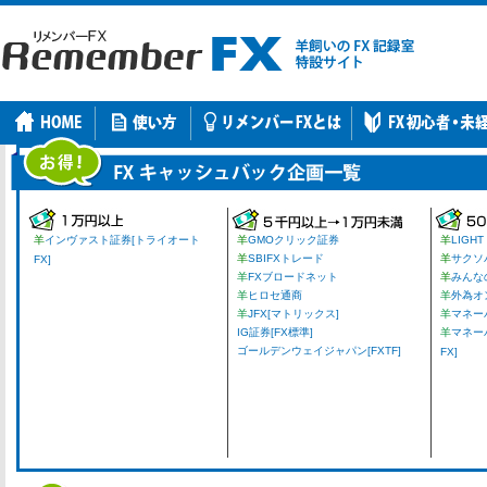
羊
インヴァスト証券[トライオート
羊
GMOクリック証券
羊
LIGHT
羊
SBIFXトレード
羊
サクソ
FX]
羊
FXブロードネット
羊
みんな
羊
ヒロセ通商
羊
外為オ
羊
JFX[マトリックス]
羊
マネーパ
IG証券[FX標準]
羊
マネー
ゴールデンウェイジャパン[FXTF]
FX]