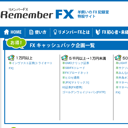
羊
インヴァスト証券[トライオート
羊
GMOクリック証券
羊
LIGHT
羊
SBIFXトレード
羊
サクソ
FX]
羊
FXブロードネット
羊
みんな
羊
ヒロセ通商
羊
外為オ
羊
JFX[マトリックス]
羊
マネーパ
IG証券[FX標準]
羊
マネー
ゴールデンウェイジャパン[FXTF]
FX]