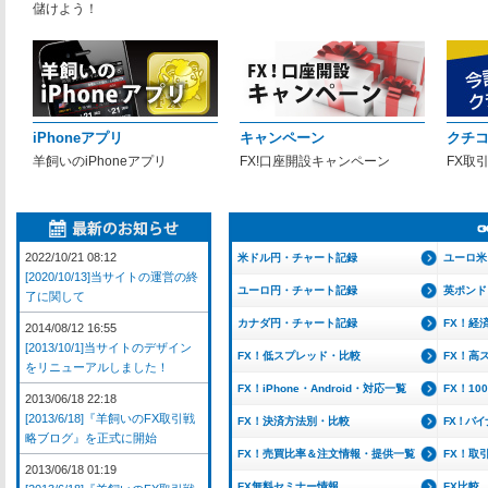
儲けよう！
iPhoneアプリ
キャンペーン
クチ
羊飼いのiPhoneアプリ
FX!口座開設キャンペーン
FX取
2022/10/21 08:12
米ドル円・チャート記録
ユーロ米
[2020/10/13]当サイトの運営の終
ユーロ円・チャート記録
英ポンド
了に関して
カナダ円・チャート記録
FX！経
2014/08/12 16:55
[2013/10/1]当サイトのデザイン
FX！低スプレッド・比較
FX！高
をリニューアルしました！
FX！iPhone・Android・対応一覧
FX！1
2013/06/18 22:18
[2013/6/18]『羊飼いのFX取引戦
FX！決済方法別・比較
FX！バ
略ブログ』を正式に開始
FX！売買比率＆注文情報・提供一覧
FX！取
2013/06/18 01:19
FX無料セミナー情報
FX比較