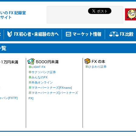
羊
ひまわり証券
券
羊
LIGHT FX
羊
サクソバンク証券
羊
みんなのFX
羊
外為オンライン
]
羊
マネーパートナーズ[FXnano]
羊
マネーパートナーズ[パートナーズ
ン[FXTF]
FX]