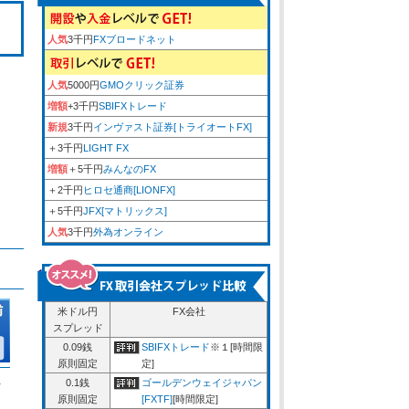
人気
3千円
FXブロードネット
人気
5000円
GMOクリック証券
増額
+3千円
SBIFXトレード
新規
3千円
インヴァスト証券[トライオートFX]
＋3千円
LIGHT FX
増額
＋5千円
みんなのFX
＋2千円
ヒロセ通商[LIONFX]
＋5千円
JFX[マトリックス]
人気
3千円
外為オンライン
米ドル円
FX会社
スプレッド
0.09銭
SBIFXトレード
※１[時間限
原則固定
定]
ム
0.1銭
ゴールデンウェイジャパン
原則固定
[FXTF]
[時間限定]