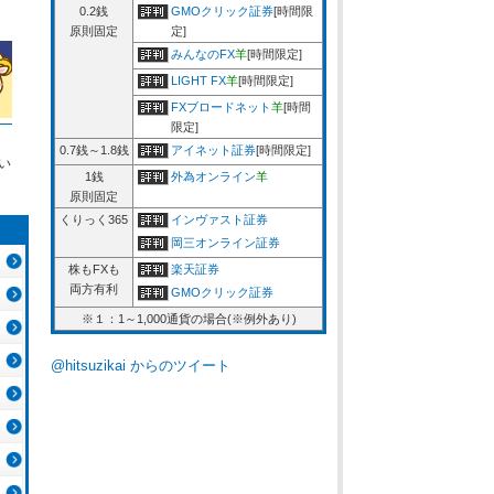
0.2銭
GMOクリック証券
[時間限
原則固定
定]
みんなのFX
羊
[時間限定]
LIGHT FX
羊
[時間限定]
FXブロードネット
羊
[時間
限定]
0.7銭～1.8銭
アイネット証券
[時間限定]
い
1銭
外為オンライン
羊
原則固定
くりっく365
インヴァスト証券
岡三オンライン証券
株もFXも
楽天証券
両方有利
GMOクリック証券
※１：1～1,000通貨の場合(※例外あり)
@hitsuzikai からのツイート