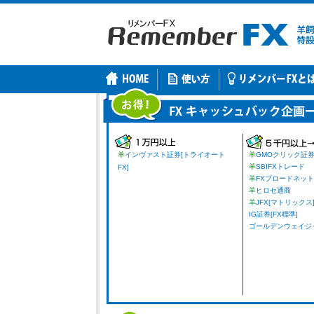
羊
インヴァスト証券[トライオート
羊
GMOクリック証
羊
SBIFXトレード
FX]
羊
FXブロードネット
羊
ヒロセ通商
羊
JFX[マトリックス
IG証券[FX標準]
ゴールデンウェイジャパ