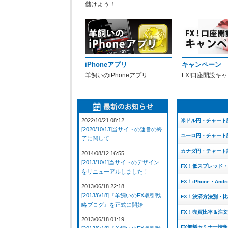
儲けよう！
iPhoneアプリ
キャンペーン
羊飼いのiPhoneアプリ
FX!口座開設キ
2022/10/21 08:12
米ドル円・チャート
[2020/10/13]当サイトの運営の終
ユーロ円・チャート
了に関して
カナダ円・チャート
2014/08/12 16:55
[2013/10/1]当サイトのデザイン
FX！低スプレッド
をリニューアルしました！
FX！iPhone・And
2013/06/18 22:18
[2013/6/18]『羊飼いのFX取引戦
FX！決済方法別・
略ブログ』を正式に開始
FX！売買比率＆注
2013/06/18 01:19
FX無料セミナー情報