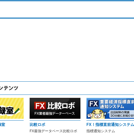
録室
比較ロボ
FX！指標直前通知システ
FX最強データベース比較ロボ
指標通知システム