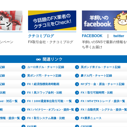
クチコミブログ
FACEBOOK
｜
twitter
ャンペーン
FX取引会社・クチコミブログ
羊飼いのSNSで最新の情報を
ち早くお届け
記録
ユーロ米ドル・チャート記録
英ポンド米ドル・チャート記録
記録
英ポンド円・チャート記録
豪ドル円・チャート記録
記録
FX！経済指標発表時動画
NYダウ・金・原油・チャート記録
・比較
FX！高スワップ金利・比較
FX！取引可能時間・比較
roid・対応一覧
FX！1000通貨単位取引可能・一覧
FX！MT4でFXトレード・提供一覧
比較
FX！バイナリー・オプション・提供一覧
FX！自動売買・シグナル・提供一覧
文情報・提供一覧
FX！取引システム画像・比較
FX業界ニュース
FX比較
CFD比較