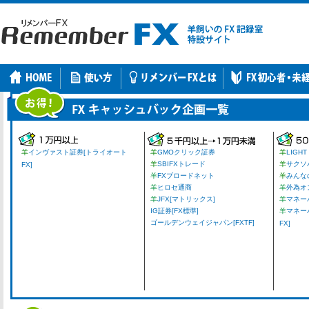
羊
インヴァスト証券[トライオート
羊
GMOクリック証券
羊
LIGHT
羊
SBIFXトレード
羊
サクソ
FX]
羊
FXブロードネット
羊
みんな
羊
ヒロセ通商
羊
外為オ
羊
JFX[マトリックス]
羊
マネーパ
IG証券[FX標準]
羊
マネー
ゴールデンウェイジャパン[FXTF]
FX]