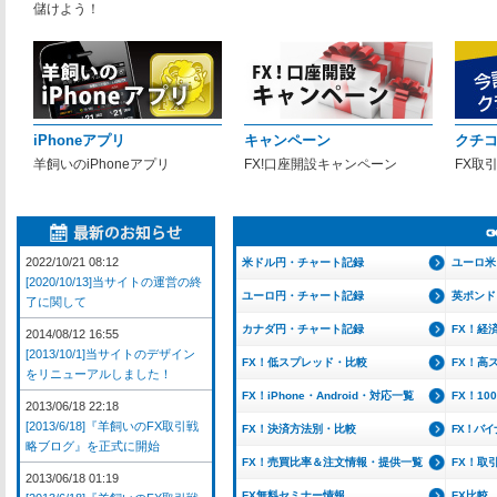
儲けよう！
iPhoneアプリ
キャンペーン
クチ
羊飼いのiPhoneアプリ
FX!口座開設キャンペーン
FX取
2022/10/21 08:12
米ドル円・チャート記録
ユーロ米
[2020/10/13]当サイトの運営の終
ユーロ円・チャート記録
英ポンド
了に関して
カナダ円・チャート記録
FX！経
2014/08/12 16:55
[2013/10/1]当サイトのデザイン
FX！低スプレッド・比較
FX！高
をリニューアルしました！
FX！iPhone・Android・対応一覧
FX！1
2013/06/18 22:18
[2013/6/18]『羊飼いのFX取引戦
FX！決済方法別・比較
FX！バ
略ブログ』を正式に開始
FX！売買比率＆注文情報・提供一覧
FX！取
2013/06/18 01:19
FX無料セミナー情報
FX比較