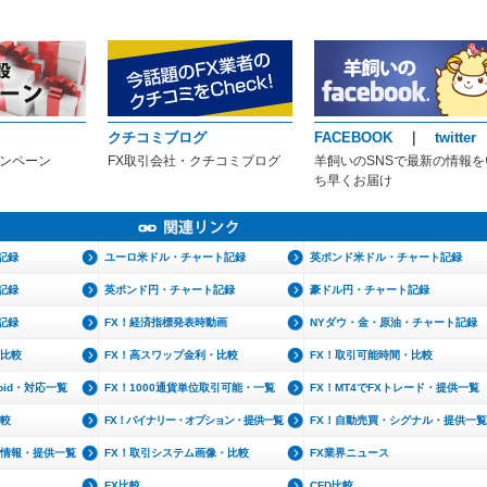
クチコミブログ
FACEBOOK
｜
twitter
ャンペーン
FX取引会社・クチコミブログ
羊飼いのSNSで最新の情報を
ち早くお届け
記録
ユーロ米ドル・チャート記録
英ポンド米ドル・チャート記録
記録
英ポンド円・チャート記録
豪ドル円・チャート記録
記録
FX！経済指標発表時動画
NYダウ・金・原油・チャート記録
・比較
FX！高スワップ金利・比較
FX！取引可能時間・比較
roid・対応一覧
FX！1000通貨単位取引可能・一覧
FX！MT4でFXトレード・提供一覧
比較
FX！バイナリー・オプション・提供一覧
FX！自動売買・シグナル・提供一覧
文情報・提供一覧
FX！取引システム画像・比較
FX業界ニュース
FX比較
CFD比較