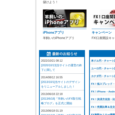
儲けよう！
iPhoneアプリ
キャンペーン
羊飼いのiPhoneアプリ
FX!口座開設キ
2022/10/21 08:12
米ドル円・チャート
[2020/10/13]当サイトの運営の終
ユーロ円・チャート
了に関して
カナダ円・チャート
2014/08/12 16:55
[2013/10/1]当サイトのデザイン
FX！低スプレッド
をリニューアルしました！
FX！iPhone・And
2013/06/18 22:18
[2013/6/18]『羊飼いのFX取引戦
FX！決済方法別・
略ブログ』を正式に開始
FX！売買比率＆注
2013/06/18 01:19
FX無料セミナー情報