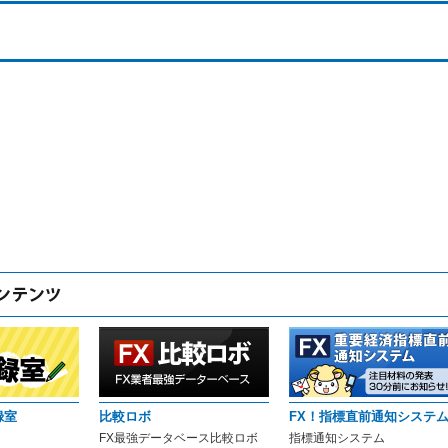
録室
比較ロボ
FX！指標直前通知システ
FX最強データベース比較ロボ
指標通知システム