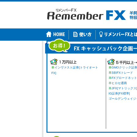
羊
インヴァスト証券[トライオート
羊
GMOクリック証
羊
SBIFXトレード
FX]
羊
FXブロードネット
羊
ヒロセ通商
羊
JFX[マトリックス
IG証券[FX標準]
ゴールデンウェイジャパ