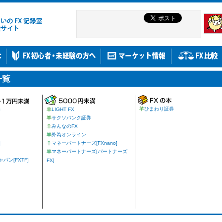
羊
ひまわり証券
券
羊
LIGHT FX
羊
サクソバンク証券
羊
みんなのFX
羊
外為オンライン
]
羊
マネーパートナーズ[FXnano]
羊
マネーパートナーズ[パートナーズ
ン[FXTF]
FX]