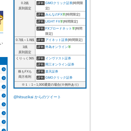
0.2銭
GMOクリック証券
[時間限
原則固定
定]
みんなのFX
羊
[時間限定]
LIGHT FX
羊
[時間限定]
FXブロードネット
羊
[時間
限定]
0.7銭～1.8銭
アイネット証券
[時間限定]
い
1銭
外為オンライン
羊
原則固定
くりっく365
インヴァスト証券
岡三オンライン証券
株もFXも
楽天証券
両方有利
GMOクリック証券
※１：1～1,000通貨の場合(※例外あり)
@hitsuzikai からのツイート