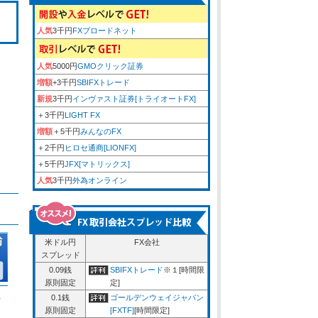
人気
3千円
FXブロードネット
人気
5000円
GMOクリック証券
増額
+3千円
SBIFXトレード
新規
3千円
インヴァスト証券[トライオートFX]
＋3千円
LIGHT FX
増額
＋5千円
みんなのFX
＋2千円
ヒロセ通商[LIONFX]
＋5千円
JFX[マトリックス]
人気
3千円
外為オンライン
米ドル円
FX会社
スプレッド
0.09銭
SBIFXトレード
※１[時間限
原則固定
定]
ム
0.1銭
ゴールデンウェイジャパン
原則固定
[FXTF]
[時間限定]