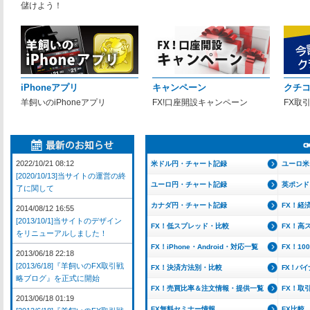
儲けよう！
iPhoneアプリ
キャンペーン
クチ
羊飼いのiPhoneアプリ
FX!口座開設キャンペーン
FX取
2022/10/21 08:12
米ドル円・チャート記録
ユーロ米
[2020/10/13]当サイトの運営の終
ユーロ円・チャート記録
英ポンド
了に関して
カナダ円・チャート記録
FX！経
2014/08/12 16:55
[2013/10/1]当サイトのデザイン
FX！低スプレッド・比較
FX！高
をリニューアルしました！
FX！iPhone・Android・対応一覧
FX！1
2013/06/18 22:18
[2013/6/18]『羊飼いのFX取引戦
FX！決済方法別・比較
FX！バ
略ブログ』を正式に開始
FX！売買比率＆注文情報・提供一覧
FX！取
2013/06/18 01:19
FX無料セミナー情報
FX比較