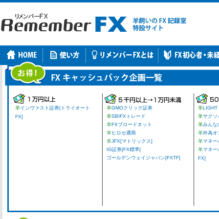
羊
インヴァスト証券[トライオート
羊
GMOクリック証券
羊
LIGHT
羊
SBIFXトレード
羊
サクソ
FX]
羊
FXブロードネット
羊
みんな
羊
ヒロセ通商
羊
外為オ
羊
JFX[マトリックス]
羊
マネーパ
IG証券[FX標準]
羊
マネー
ゴールデンウェイジャパン[FXTF]
FX]