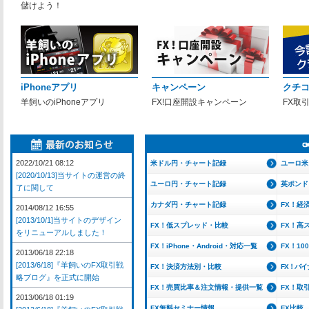
儲けよう！
iPhoneアプリ
キャンペーン
クチ
羊飼いのiPhoneアプリ
FX!口座開設キャンペーン
FX取
2022/10/21 08:12
米ドル円・チャート記録
ユーロ米
[2020/10/13]当サイトの運営の終
ユーロ円・チャート記録
英ポンド
了に関して
カナダ円・チャート記録
FX！経
2014/08/12 16:55
[2013/10/1]当サイトのデザイン
FX！低スプレッド・比較
FX！高
をリニューアルしました！
FX！iPhone・Android・対応一覧
FX！1
2013/06/18 22:18
[2013/6/18]『羊飼いのFX取引戦
FX！決済方法別・比較
FX！バ
略ブログ』を正式に開始
FX！売買比率＆注文情報・提供一覧
FX！取
2013/06/18 01:19
FX無料セミナー情報
FX比較