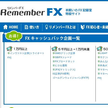
羊
インヴァスト証券[トライオート
羊
GMOクリック証券
羊
LIGHT
羊
SBIFXトレード
羊
サクソ
FX]
羊
FXブロードネット
羊
みんな
羊
ヒロセ通商
羊
外為オ
羊
JFX[マトリックス]
羊
マネーパ
IG証券[FX標準]
羊
マネー
ゴールデンウェイジャパン[FXTF]
FX]