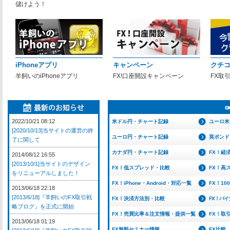
儲けよう！
iPhoneアプリ
キャンペーン
クチ
羊飼いのiPhoneアプリ
FX!口座開設キャンペーン
FX取
2022/10/21 08:12
米ドル円・チャート記録
ユーロ米
[2020/10/13]当サイトの運営の終
ユーロ円・チャート記録
英ポンド
了に関して
カナダ円・チャート記録
FX！経
2014/08/12 16:55
[2013/10/1]当サイトのデザイン
FX！低スプレッド・比較
FX！高
をリニューアルしました！
FX！iPhone・Android・対応一覧
FX！1
2013/06/18 22:18
[2013/6/18]『羊飼いのFX取引戦
FX！決済方法別・比較
FX！バ
略ブログ』を正式に開始
FX！売買比率＆注文情報・提供一覧
FX！取
2013/06/18 01:19
FX無料セミナー情報
FX比較