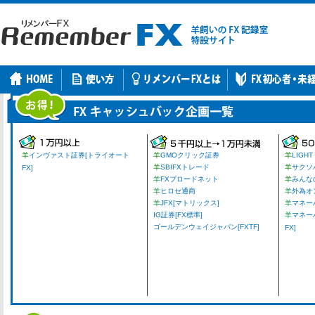
羊
インヴァスト証券[トライオート
羊
GMOクリック証券
羊
LIGHT
羊
SBIFXトレード
羊
サクソ
FX]
羊
FXブロードネット
羊
みんな
羊
ヒロセ通商
羊
外為オ
羊
JFX[マトリックス]
羊
マネーパ
IG証券[FX標準]
羊
マネー
ゴールデンウェイジャパン[FXTF]
FX]