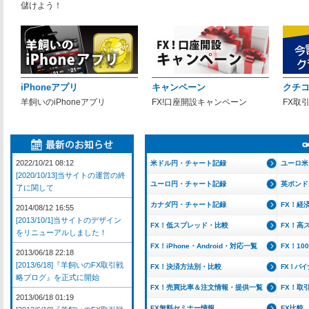
儲けよう！
iPhoneアプリ
キャンペーン
クチ
羊飼いのiPhoneアプリ
FX!口座開設キャンペーン
FX取
2022/10/21 08:12
米ドル円・チャート記録
ユーロ米
[2020/10/13]当サイトの運営の終
ユーロ円・チャート記録
英ポンド
了に関して
カナダ円・チャート記録
FX！経
2014/08/12 16:55
[2013/10/1]当サイトのデザイン
FX！低スプレッド・比較
FX！高
をリニューアルしました！
FX！iPhone・Android・対応一覧
FX！1
2013/06/18 22:18
[2013/6/18]『羊飼いのFX取引戦
FX！決済方法別・比較
FX！バ
略ブログ』を正式に開始
FX！売買比率＆注文情報・提供一覧
FX！取
2013/06/18 01:19
FX無料セミナー情報
FX比較