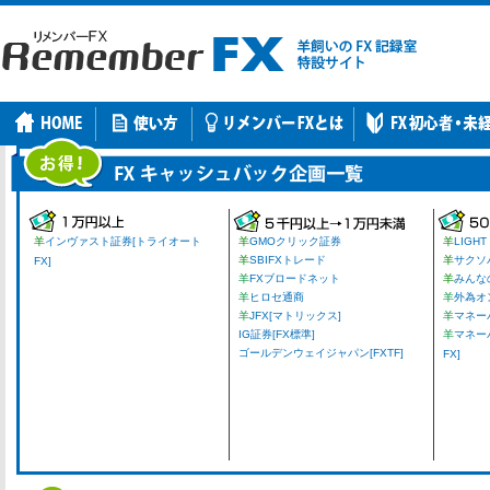
羊
インヴァスト証券[トライオート
羊
GMOクリック証券
羊
LIGHT
羊
SBIFXトレード
羊
サクソ
FX]
羊
FXブロードネット
羊
みんな
羊
ヒロセ通商
羊
外為オ
羊
JFX[マトリックス]
羊
マネーパ
IG証券[FX標準]
羊
マネー
ゴールデンウェイジャパン[FXTF]
FX]