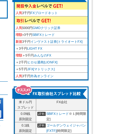
人気
3千円
FXブロードネット
人気
5000円
GMOクリック証券
増額
+3千円
SBIFXトレード
新規
3千円
インヴァスト証券[トライオートFX]
＋3千円
LIGHT FX
増額
＋5千円
みんなのFX
＋2千円
ヒロセ通商[LIONFX]
＋5千円
JFX[マトリックス]
人気
3千円
外為オンライン
米ドル円
FX会社
スプレッド
0.09銭
SBIFXトレード
※１[時間限
原則固定
定]
ム
0.1銭
ゴールデンウェイジャパン
原則固定
[FXTF]
[時間限定]