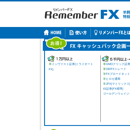
羊
インヴァスト証券[トライオート
羊
GMOクリック証
羊
SBIFXトレード
FX]
羊
FXブロードネット
羊
ヒロセ通商
羊
JFX[マトリックス
IG証券[FX標準]
ゴールデンウェイジャパ