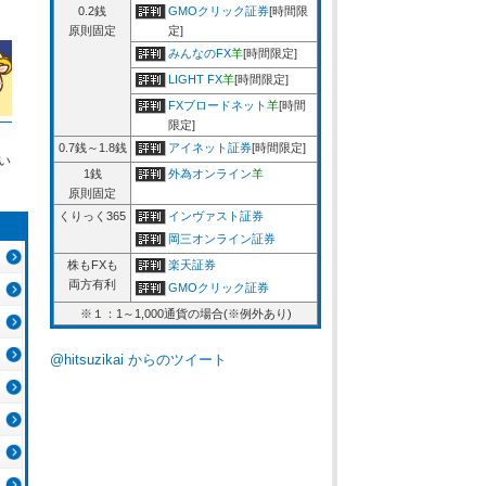
0.2銭
GMOクリック証券
[時間限
原則固定
定]
みんなのFX
羊
[時間限定]
LIGHT FX
羊
[時間限定]
FXブロードネット
羊
[時間
限定]
0.7銭～1.8銭
アイネット証券
[時間限定]
い
1銭
外為オンライン
羊
原則固定
くりっく365
インヴァスト証券
岡三オンライン証券
株もFXも
楽天証券
両方有利
GMOクリック証券
※１：1～1,000通貨の場合(※例外あり)
@hitsuzikai からのツイート