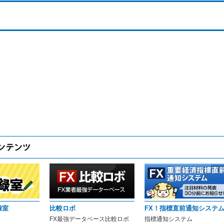
録室
比較ロボ
FX！指標直前通知システ
FX最強データベース比較ロボ
指標通知システム