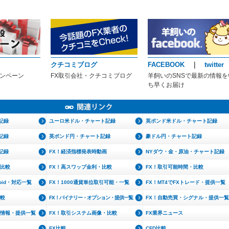
クチコミブログ
FACEBOOK
｜
twitter
ャンペーン
FX取引会社・クチコミブログ
羊飼いのSNSで最新の情報を
ち早くお届け
記録
ユーロ米ドル・チャート記録
英ポンド米ドル・チャート記録
記録
英ポンド円・チャート記録
豪ドル円・チャート記録
記録
FX！経済指標発表時動画
NYダウ・金・原油・チャート記録
・比較
FX！高スワップ金利・比較
FX！取引可能時間・比較
roid・対応一覧
FX！1000通貨単位取引可能・一覧
FX！MT4でFXトレード・提供一覧
比較
FX！バイナリー・オプション・提供一覧
FX！自動売買・シグナル・提供一覧
文情報・提供一覧
FX！取引システム画像・比較
FX業界ニュース
FX比較
CFD比較