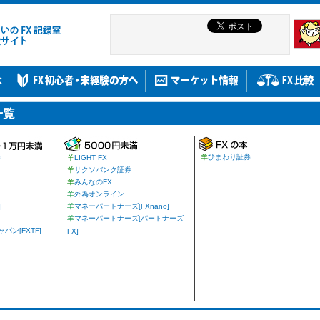
羊
ひまわり証券
券
羊
LIGHT FX
羊
サクソバンク証券
羊
みんなのFX
羊
外為オンライン
]
羊
マネーパートナーズ[FXnano]
羊
マネーパートナーズ[パートナーズ
ン[FXTF]
FX]