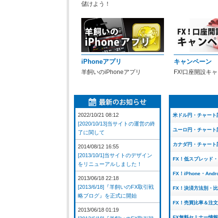
儲けよう！
iPhoneアプリ
キャンペーン
羊飼いのiPhoneアプリ
FX!口座開設キ
2022/10/21 08:12
米ドル円・チャート
[2020/10/13]当サイトの運営の終
ユーロ円・チャート
了に関して
カナダ円・チャート
2014/08/12 16:55
[2013/10/1]当サイトのデザイン
FX！低スプレッド
をリニューアルしました！
FX！iPhone・And
2013/06/18 22:18
[2013/6/18]『羊飼いのFX取引戦
FX！決済方法別・
略ブログ』を正式に開始
FX！売買比率＆注
2013/06/18 01:19
FX無料セミナー情報