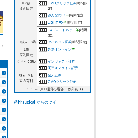
0.2銭
GMOクリック証券
[時間限
原則固定
定]
みんなのFX
羊
[時間限定]
LIGHT FX
羊
[時間限定]
FXブロードネット
羊
[時間
限定]
0.7銭～1.8銭
アイネット証券
[時間限定]
い
1銭
外為オンライン
羊
原則固定
くりっく365
インヴァスト証券
岡三オンライン証券
株もFXも
楽天証券
両方有利
GMOクリック証券
※１：1～1,000通貨の場合(※例外あり)
@hitsuzikai からのツイート