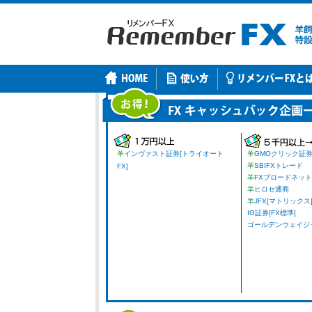
羊
インヴァスト証券[トライオート
羊
GMOクリック証
羊
SBIFXトレード
FX]
羊
FXブロードネット
羊
ヒロセ通商
羊
JFX[マトリックス
IG証券[FX標準]
ゴールデンウェイジャパ