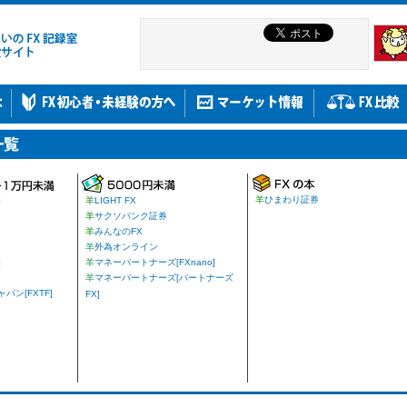
羊
ひまわり証券
券
羊
LIGHT FX
羊
サクソバンク証券
羊
みんなのFX
羊
外為オンライン
]
羊
マネーパートナーズ[FXnano]
羊
マネーパートナーズ[パートナーズ
ン[FXTF]
FX]