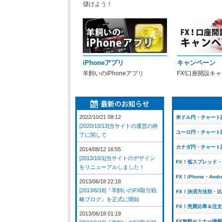
儲けよう！
iPhoneアプリ
キャンペーン
羊飼いのiPhoneアプリ
FX!口座開設キ
2022/10/21 08:12
米ドル円・チャート
[2020/10/13]当サイトの運営の終
ユーロ円・チャート
了に関して
カナダ円・チャート
2014/08/12 16:55
[2013/10/1]当サイトのデザイン
FX！低スプレッド
をリニューアルしました！
FX！iPhone・And
2013/06/18 22:18
[2013/6/18]『羊飼いのFX取引戦
FX！決済方法別・
略ブログ』を正式に開始
FX！売買比率＆注
2013/06/18 01:19
FX無料セミナー情報