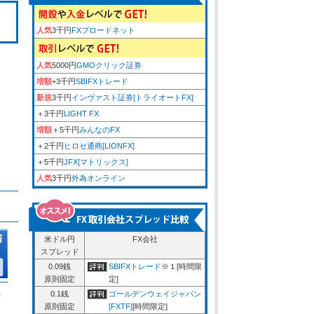
人気
3千円
FXブロードネット
人気
5000円
GMOクリック証券
増額
+3千円
SBIFXトレード
新規
3千円
インヴァスト証券[トライオートFX]
＋3千円
LIGHT FX
増額
＋5千円
みんなのFX
＋2千円
ヒロセ通商[LIONFX]
＋5千円
JFX[マトリックス]
人気
3千円
外為オンライン
米ドル円
FX会社
スプレッド
0.09銭
SBIFXトレード
※１[時間限
原則固定
定]
ム
0.1銭
ゴールデンウェイジャパン
原則固定
[FXTF]
[時間限定]