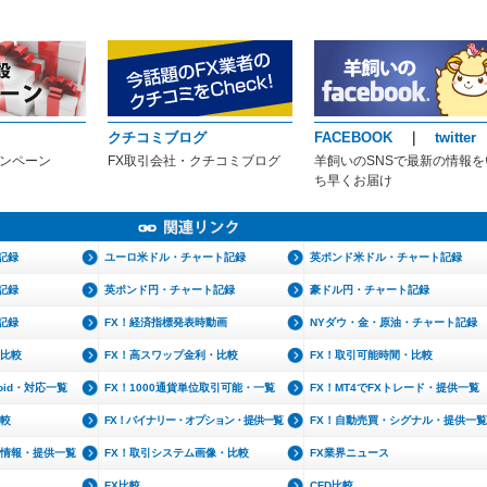
クチコミブログ
FACEBOOK
｜
twitter
ャンペーン
FX取引会社・クチコミブログ
羊飼いのSNSで最新の情報を
ち早くお届け
記録
ユーロ米ドル・チャート記録
英ポンド米ドル・チャート記録
記録
英ポンド円・チャート記録
豪ドル円・チャート記録
記録
FX！経済指標発表時動画
NYダウ・金・原油・チャート記録
・比較
FX！高スワップ金利・比較
FX！取引可能時間・比較
roid・対応一覧
FX！1000通貨単位取引可能・一覧
FX！MT4でFXトレード・提供一覧
比較
FX！バイナリー・オプション・提供一覧
FX！自動売買・シグナル・提供一覧
文情報・提供一覧
FX！取引システム画像・比較
FX業界ニュース
FX比較
CFD比較