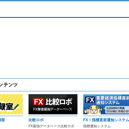
録室
比較ロボ
FX！指標直前通知システ
FX最強データベース比較ロボ
指標通知システム