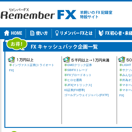
羊
インヴァスト証券[トライオート
羊
GMOクリック証券
羊
LIGHT
羊
SBIFXトレード
羊
サクソ
FX]
羊
FXブロードネット
羊
みんな
羊
ヒロセ通商
羊
外為オ
羊
JFX[マトリックス]
羊
マネーパ
IG証券[FX標準]
羊
マネー
ゴールデンウェイジャパン[FXTF]
FX]