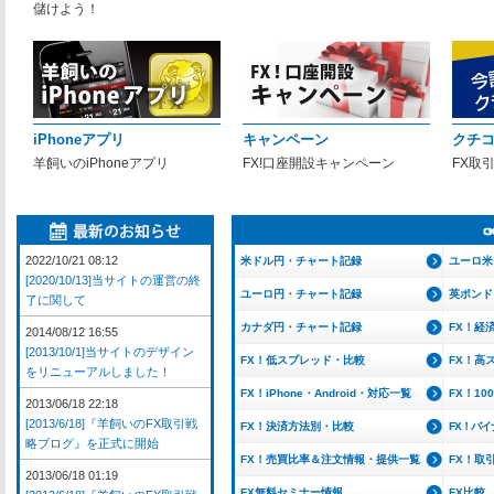
儲けよう！
iPhoneアプリ
キャンペーン
クチ
羊飼いのiPhoneアプリ
FX!口座開設キャンペーン
FX取
2022/10/21 08:12
米ドル円・チャート記録
ユーロ米
[2020/10/13]当サイトの運営の終
ユーロ円・チャート記録
英ポンド
了に関して
カナダ円・チャート記録
FX！経
2014/08/12 16:55
[2013/10/1]当サイトのデザイン
FX！低スプレッド・比較
FX！高
をリニューアルしました！
FX！iPhone・Android・対応一覧
FX！1
2013/06/18 22:18
[2013/6/18]『羊飼いのFX取引戦
FX！決済方法別・比較
FX！バ
略ブログ』を正式に開始
FX！売買比率＆注文情報・提供一覧
FX！取
2013/06/18 01:19
FX無料セミナー情報
FX比較