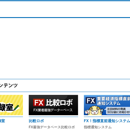
録室
比較ロボ
FX！指標直前通知システ
FX最強データベース比較ロボ
指標通知システム