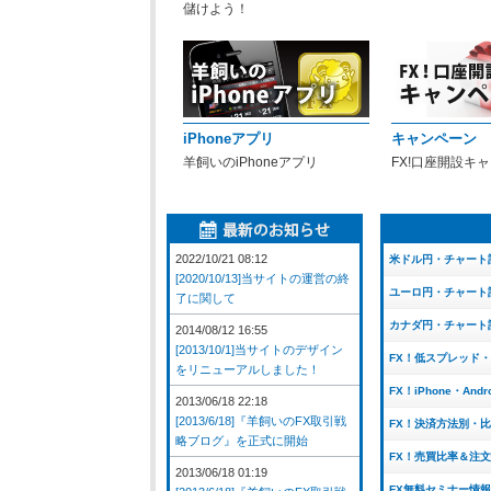
儲けよう！
iPhoneアプリ
キャンペーン
羊飼いのiPhoneアプリ
FX!口座開設キ
2022/10/21 08:12
米ドル円・チャート
[2020/10/13]当サイトの運営の終
ユーロ円・チャート
了に関して
カナダ円・チャート
2014/08/12 16:55
[2013/10/1]当サイトのデザイン
FX！低スプレッド
をリニューアルしました！
FX！iPhone・And
2013/06/18 22:18
[2013/6/18]『羊飼いのFX取引戦
FX！決済方法別・
略ブログ』を正式に開始
FX！売買比率＆注
2013/06/18 01:19
FX無料セミナー情報