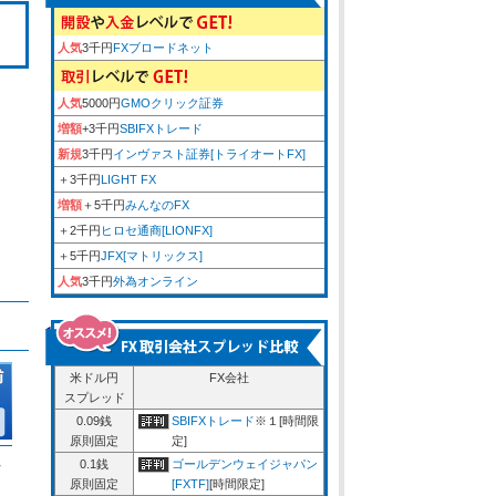
人気
3千円
FXブロードネット
人気
5000円
GMOクリック証券
増額
+3千円
SBIFXトレード
新規
3千円
インヴァスト証券[トライオートFX]
＋3千円
LIGHT FX
増額
＋5千円
みんなのFX
＋2千円
ヒロセ通商[LIONFX]
＋5千円
JFX[マトリックス]
人気
3千円
外為オンライン
米ドル円
FX会社
スプレッド
0.09銭
SBIFXトレード
※１[時間限
原則固定
定]
ム
0.1銭
ゴールデンウェイジャパン
原則固定
[FXTF]
[時間限定]