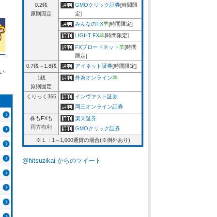
0.2銭
GMOクリック証券
[時間限
原則固定
定]
みんなのFX
羊
[時間限定]
LIGHT FX
羊
[時間限定]
FXブロードネット
羊
[時間
限定]
0.7銭～1.8銭
アイネット証券
[時間限定]
い
1銭
外為オンライン
羊
原則固定
くりっく365
インヴァスト証券
岡三オンライン証券
株もFXも
楽天証券
両方有利
GMOクリック証券
※１：1～1,000通貨の場合(※例外あり)
@hitsuzikai からのツイート