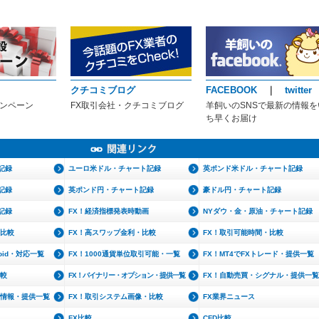
クチコミブログ
FACEBOOK
｜
twitter
ャンペーン
FX取引会社・クチコミブログ
羊飼いのSNSで最新の情報を
ち早くお届け
記録
ユーロ米ドル・チャート記録
英ポンド米ドル・チャート記録
記録
英ポンド円・チャート記録
豪ドル円・チャート記録
記録
FX！経済指標発表時動画
NYダウ・金・原油・チャート記録
・比較
FX！高スワップ金利・比較
FX！取引可能時間・比較
roid・対応一覧
FX！1000通貨単位取引可能・一覧
FX！MT4でFXトレード・提供一覧
比較
FX！バイナリー・オプション・提供一覧
FX！自動売買・シグナル・提供一覧
文情報・提供一覧
FX！取引システム画像・比較
FX業界ニュース
FX比較
CFD比較