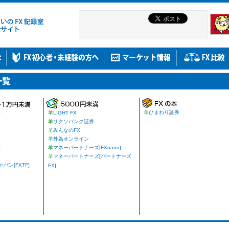
羊
ひまわり証券
券
羊
LIGHT FX
羊
サクソバンク証券
羊
みんなのFX
羊
外為オンライン
]
羊
マネーパートナーズ[FXnano]
羊
マネーパートナーズ[パートナーズ
ン[FXTF]
FX]