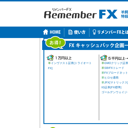
羊
インヴァスト証券[トライオート
羊
GMOクリック証
羊
SBIFXトレード
FX]
羊
FXブロードネット
羊
ヒロセ通商
羊
JFX[マトリックス
IG証券[FX標準]
ゴールデンウェイジャパ