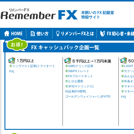
羊
インヴァスト証券[トライオート
羊
GMOクリック証券
羊
LIGHT
羊
SBIFXトレード
羊
サクソ
FX]
羊
FXブロードネット
羊
みんな
羊
ヒロセ通商
羊
外為オ
羊
JFX[マトリックス]
羊
マネーパ
IG証券[FX標準]
羊
マネー
ゴールデンウェイジャパン[FXTF]
FX]