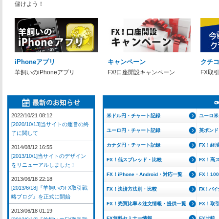
儲けよう！
iPhoneアプリ
キャンペーン
クチ
羊飼いのiPhoneアプリ
FX!口座開設キャンペーン
FX取
2022/10/21 08:12
米ドル円・チャート記録
ユーロ米
[2020/10/13]当サイトの運営の終
ユーロ円・チャート記録
英ポンド
了に関して
カナダ円・チャート記録
FX！経
2014/08/12 16:55
[2013/10/1]当サイトのデザイン
FX！低スプレッド・比較
FX！高
をリニューアルしました！
FX！iPhone・Android・対応一覧
FX！1
2013/06/18 22:18
[2013/6/18]『羊飼いのFX取引戦
FX！決済方法別・比較
FX！バ
略ブログ』を正式に開始
FX！売買比率＆注文情報・提供一覧
FX！取
2013/06/18 01:19
FX無料セミナー情報
FX比較