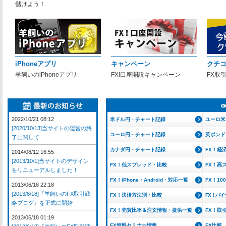
儲けよう！
iPhoneアプリ
キャンペーン
クチ
羊飼いのiPhoneアプリ
FX!口座開設キャンペーン
FX取
2022/10/21 08:12
米ドル円・チャート記録
ユーロ米
[2020/10/13]当サイトの運営の終
ユーロ円・チャート記録
英ポンド
了に関して
カナダ円・チャート記録
FX！経
2014/08/12 16:55
[2013/10/1]当サイトのデザイン
FX！低スプレッド・比較
FX！高
をリニューアルしました！
FX！iPhone・Android・対応一覧
FX！1
2013/06/18 22:18
[2013/6/18]『羊飼いのFX取引戦
FX！決済方法別・比較
FX！バ
略ブログ』を正式に開始
FX！売買比率＆注文情報・提供一覧
FX！取
2013/06/18 01:19
FX無料セミナー情報
FX比較