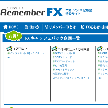
羊
インヴァスト証券[トライオート
羊
GMOクリック証券
羊
LIGHT
羊
SBIFXトレード
羊
サクソ
FX]
羊
FXブロードネット
羊
みんな
羊
ヒロセ通商
羊
外為オ
羊
JFX[マトリックス]
羊
マネーパ
IG証券[FX標準]
羊
マネー
ゴールデンウェイジャパン[FXTF]
FX]