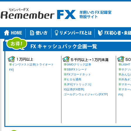
羊
インヴァスト証券[トライオート
羊
GMOクリック証券
羊
LIGHT
羊
SBIFXトレード
羊
サクソ
FX]
羊
FXブロードネット
羊
みんな
羊
ヒロセ通商
羊
外為オ
羊
JFX[マトリックス]
羊
マネーパ
IG証券[FX標準]
羊
マネー
ゴールデンウェイジャパン[FXTF]
FX]