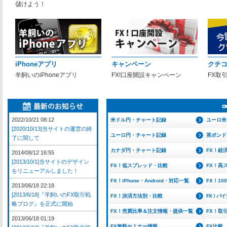
儲けよう！
iPhoneアプリ
キャンペーン
クチ
羊飼いのiPhoneアプリ
FX!口座開設キャンペーン
FX取
2022/10/21 08:12
米ドル円・チャート記録
ユーロ米
[2020/10/13]当サイトの運営の終
ユーロ円・チャート記録
英ポンド
了に関して
カナダ円・チャート記録
FX！経
2014/08/12 16:55
[2013/10/1]当サイトのデザイン
FX！低スプレッド・比較
FX！高
をリニューアルしました！
FX！iPhone・Android・対応一覧
FX！1
2013/06/18 22:18
[2013/6/18]『羊飼いのFX取引戦
FX！決済方法別・比較
FX！バ
略ブログ』を正式に開始
FX！売買比率＆注文情報・提供一覧
FX！取
2013/06/18 01:19
FX無料セミナー情報
FX比較