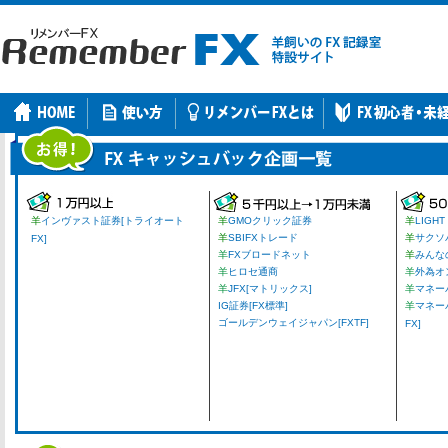
羊
インヴァスト証券[トライオート
羊
GMOクリック証券
羊
LIGHT
羊
SBIFXトレード
羊
サクソ
FX]
羊
FXブロードネット
羊
みんな
羊
ヒロセ通商
羊
外為オ
羊
JFX[マトリックス]
羊
マネーパ
IG証券[FX標準]
羊
マネー
ゴールデンウェイジャパン[FXTF]
FX]