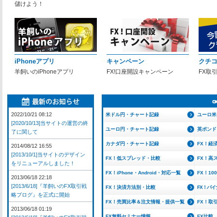
儲けよう！
iPhoneアプリ
キャンペーン
クチ
羊飼いのiPhoneアプリ
FX!口座開設キャンペーン
FX取
2022/10/21 08:12
米ドル円・チャート記録
ユーロ米
[2020/10/13]当サイトの運営の終
ユーロ円・チャート記録
英ポンド
了に関して
カナダ円・チャート記録
FX！経
2014/08/12 16:55
[2013/10/1]当サイトのデザイン
FX！低スプレッド・比較
FX！高
をリニューアルしました！
FX！iPhone・Android・対応一覧
FX！1
2013/06/18 22:18
[2013/6/18]『羊飼いのFX取引戦
FX！決済方法別・比較
FX！バ
略ブログ』を正式に開始
FX！売買比率＆注文情報・提供一覧
FX！取
2013/06/18 01:19
FX無料セミナー情報
FX比較