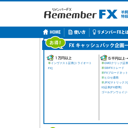
羊
インヴァスト証券[トライオート
羊
GMOクリック証
羊
SBIFXトレード
FX]
羊
FXブロードネット
羊
ヒロセ通商
羊
JFX[マトリックス
IG証券[FX標準]
ゴールデンウェイジャパ