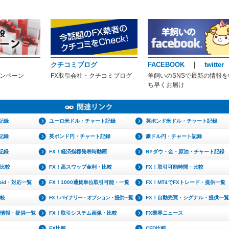
クチコミブログ
FACEBOOK
｜
twitter
ャンペーン
FX取引会社・クチコミブログ
羊飼いのSNSで最新の情報を
ち早くお届け
記録
ユーロ米ドル・チャート記録
英ポンド米ドル・チャート記録
記録
英ポンド円・チャート記録
豪ドル円・チャート記録
記録
FX！経済指標発表時動画
NYダウ・金・原油・チャート記録
・比較
FX！高スワップ金利・比較
FX！取引可能時間・比較
roid・対応一覧
FX！1000通貨単位取引可能・一覧
FX！MT4でFXトレード・提供一覧
比較
FX！バイナリー・オプション・提供一覧
FX！自動売買・シグナル・提供一覧
文情報・提供一覧
FX！取引システム画像・比較
FX業界ニュース
FX比較
CFD比較