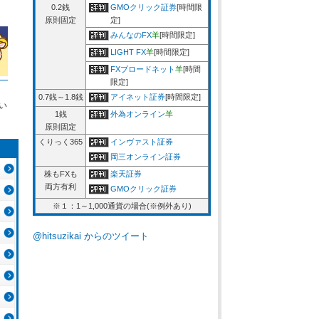
0.2銭
GMOクリック証券
[時間限
原則固定
定]
みんなのFX
羊
[時間限定]
LIGHT FX
羊
[時間限定]
FXブロードネット
羊
[時間
限定]
0.7銭～1.8銭
アイネット証券
[時間限定]
い
1銭
外為オンライン
羊
原則固定
くりっく365
インヴァスト証券
岡三オンライン証券
株もFXも
楽天証券
両方有利
GMOクリック証券
※１：1～1,000通貨の場合(※例外あり)
@hitsuzikai からのツイート