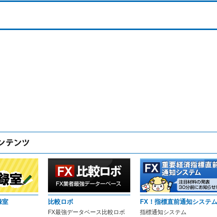
録室
比較ロボ
FX！指標直前通知システ
FX最強データベース比較ロボ
指標通知システム