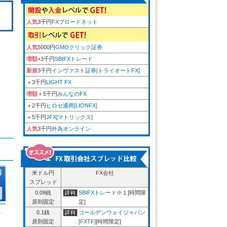
人気
3千円
FXブロードネット
人気
5000円
GMOクリック証券
増額
+3千円
SBIFXトレード
新規
3千円
インヴァスト証券[トライオートFX]
＋3千円
LIGHT FX
増額
＋5千円
みんなのFX
＋2千円
ヒロセ通商[LIONFX]
＋5千円
JFX[マトリックス]
人気
3千円
外為オンライン
米ドル円
FX会社
スプレッド
0.09銭
SBIFXトレード
※１[時間限
原則固定
定]
ム
0.1銭
ゴールデンウェイジャパン
原則固定
[FXTF]
[時間限定]