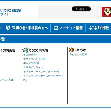
羊
ひまわり証券
券
羊
LIGHT FX
羊
サクソバンク証券
羊
みんなのFX
羊
外為オンライン
]
羊
マネーパートナーズ[FXnano]
羊
マネーパートナーズ[パートナーズ
ン[FXTF]
FX]