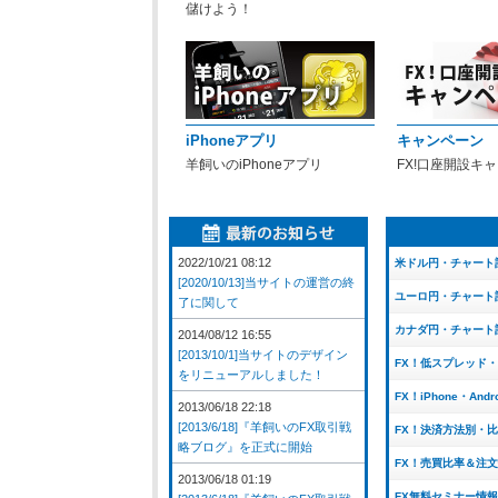
儲けよう！
iPhoneアプリ
キャンペーン
羊飼いのiPhoneアプリ
FX!口座開設キ
2022/10/21 08:12
米ドル円・チャート
[2020/10/13]当サイトの運営の終
ユーロ円・チャート
了に関して
カナダ円・チャート
2014/08/12 16:55
[2013/10/1]当サイトのデザイン
FX！低スプレッド
をリニューアルしました！
FX！iPhone・And
2013/06/18 22:18
[2013/6/18]『羊飼いのFX取引戦
FX！決済方法別・
略ブログ』を正式に開始
FX！売買比率＆注
2013/06/18 01:19
FX無料セミナー情報