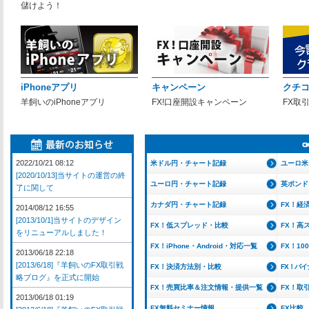
儲けよう！
iPhoneアプリ
キャンペーン
クチ
羊飼いのiPhoneアプリ
FX!口座開設キャンペーン
FX取
2022/10/21 08:12
米ドル円・チャート記録
ユーロ米
[2020/10/13]当サイトの運営の終
ユーロ円・チャート記録
英ポンド
了に関して
カナダ円・チャート記録
FX！経
2014/08/12 16:55
[2013/10/1]当サイトのデザイン
FX！低スプレッド・比較
FX！高
をリニューアルしました！
FX！iPhone・Android・対応一覧
FX！1
2013/06/18 22:18
[2013/6/18]『羊飼いのFX取引戦
FX！決済方法別・比較
FX！バ
略ブログ』を正式に開始
FX！売買比率＆注文情報・提供一覧
FX！取
2013/06/18 01:19
FX無料セミナー情報
FX比較