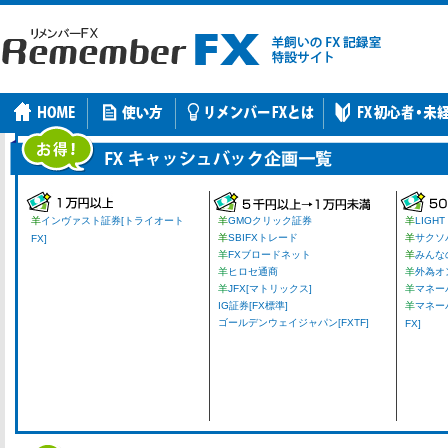
羊
インヴァスト証券[トライオート
羊
GMOクリック証券
羊
LIGHT
羊
SBIFXトレード
羊
サクソ
FX]
羊
FXブロードネット
羊
みんな
羊
ヒロセ通商
羊
外為オ
羊
JFX[マトリックス]
羊
マネーパ
IG証券[FX標準]
羊
マネー
ゴールデンウェイジャパン[FXTF]
FX]