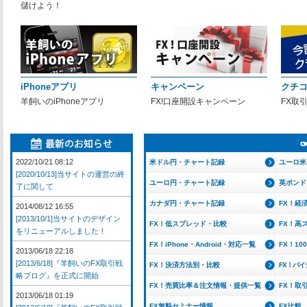
儲けよう！
iPhoneアプリ
キャンペーン
クチ
羊飼いのiPhoneアプリ
FX!口座開設キャンペーン
FX取
2022/10/21 08:12
米ドル円・チャート記録
ユーロ米
[2020/10/13]当サイトの運営の終
ユーロ円・チャート記録
英ポンド
了に関して
カナダ円・チャート記録
FX！経
2014/08/12 16:55
[2013/10/1]当サイトのデザイン
FX！低スプレッド・比較
FX！高
をリニューアルしました！
FX！iPhone・Android・対応一覧
FX！1
2013/06/18 22:18
[2013/6/18]『羊飼いのFX取引戦
FX！決済方法別・比較
FX！バ
略ブログ』を正式に開始
FX！売買比率＆注文情報・提供一覧
FX！取
2013/06/18 01:19
FX無料セミナー情報
FX比較