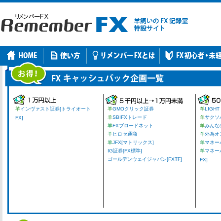
羊
インヴァスト証券[トライオート
羊
GMOクリック証券
羊
LIGHT
羊
SBIFXトレード
羊
サクソ
FX]
羊
FXブロードネット
羊
みんな
羊
ヒロセ通商
羊
外為オ
羊
JFX[マトリックス]
羊
マネーパ
IG証券[FX標準]
羊
マネー
ゴールデンウェイジャパン[FXTF]
FX]