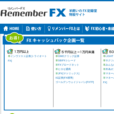
羊
インヴァスト証券[トライオート
羊
GMOクリック証券
羊
LIGHT
羊
SBIFXトレード
羊
サクソ
FX]
羊
FXブロードネット
羊
みんな
羊
ヒロセ通商
羊
外為オ
羊
JFX[マトリックス]
羊
マネーパ
IG証券[FX標準]
羊
マネー
ゴールデンウェイジャパン[FXTF]
FX]