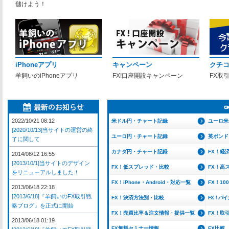
儲けよう！
iPhoneアプリ
キャンペーン
クチ
羊飼いのiPhoneアプリ
FX!口座開設キャンペーン
FX取
2022/10/21 08:12
米ドル円・チャート記録
ユーロ米
[2020/10/13]当サイトの運営の終
ユーロ円・チャート記録
英ポンド
了に関して
カナダ円・チャート記録
FX！経
2014/08/12 16:55
[2013/10/1]当サイトのデザイン
FX！低スプレッド・比較
FX！高
をリニューアルしました！
FX！iPhone・Android・対応一覧
FX！1
2013/06/18 22:18
[2013/6/18]『羊飼いのFX取引戦
FX！決済方法別・比較
FX！バ
略ブログ』を正式に開始
FX！売買比率＆注文情報・提供一覧
FX！取
2013/06/18 01:19
FX無料セミナー情報
FX比較