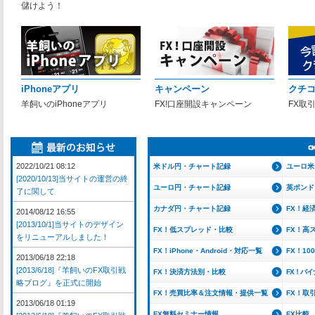
儲けよう！
iPhoneアプリ
キャンペーン
クチ
羊飼いのiPhoneアプリ
FX!口座開設キャンペーン
FX取
2022/10/21 08:12
米ドル円・チャート記録
ユーロ米
[2020/10/13]当サイトの運営の終
ユーロ円・チャート記録
英ポンド
了に関して
カナダ円・チャート記録
FX！経
2014/08/12 16:55
[2013/10/1]当サイトのデザイン
FX！低スプレッド・比較
FX！高
をリニューアルしました！
FX！iPhone・Android・対応一覧
FX！1
2013/06/18 22:18
[2013/6/18]『羊飼いのFX取引戦
FX！決済方法別・比較
FX！バ
略ブログ』を正式に開始
FX！売買比率＆注文情報・提供一覧
FX！取
2013/06/18 01:19
FX無料セミナー情報
FX比較