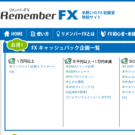
羊
インヴァスト証券[トライオート
羊
GMOクリック証券
羊
LIGHT
羊
SBIFXトレード
羊
サクソ
FX]
羊
FXブロードネット
羊
みんな
羊
ヒロセ通商
羊
外為オ
羊
JFX[マトリックス]
羊
マネーパ
IG証券[FX標準]
羊
マネー
ゴールデンウェイジャパン[FXTF]
FX]