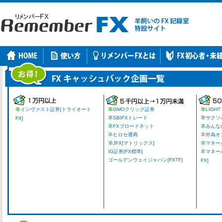
羊
インヴァスト証券[トライオート
羊
GMOクリック証券
羊
LIGHT
羊
SBIFXトレード
羊
サクソ
FX]
羊
FXブロードネット
羊
みんな
羊
ヒロセ通商
羊
外為オ
羊
JFX[マトリックス]
羊
マネーパ
IG証券[FX標準]
羊
マネー
ゴールデンウェイジャパン[FXTF]
FX]