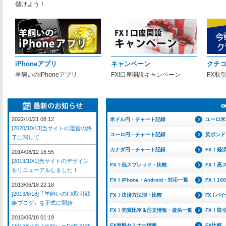
儲けよう！
iPhoneアプリ
キャンペーン
クチ
羊飼いのiPhoneアプリ
FX!口座開設キャンペーン
FX取
2022/10/21 08:12
米ドル円・チャート記録
ユーロ米
[2020/10/13]当サイトの運営の終
ユーロ円・チャート記録
英ポンド
了に関して
カナダ円・チャート記録
FX！経
2014/08/12 16:55
[2013/10/1]当サイトのデザイン
FX！低スプレッド・比較
FX！高
をリニューアルしました！
FX！iPhone・Android・対応一覧
FX！1
2013/06/18 22:18
[2013/6/18]『羊飼いのFX取引戦
FX！決済方法別・比較
FX！バ
略ブログ』を正式に開始
FX！売買比率＆注文情報・提供一覧
FX！取
2013/06/18 01:19
FX無料セミナー情報
FX比較