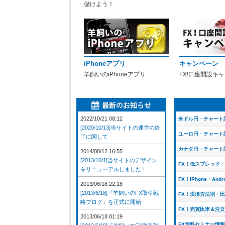
儲けよう！
iPhoneアプリ
キャンペーン
羊飼いのiPhoneアプリ
FX!口座開設キ
2022/10/21 08:12
米ドル円・チャート
[2020/10/13]当サイトの運営の終
ユーロ円・チャート
了に関して
カナダ円・チャート
2014/08/12 16:55
[2013/10/1]当サイトのデザイン
FX！低スプレッド
をリニューアルしました！
FX！iPhone・And
2013/06/18 22:18
[2013/6/18]『羊飼いのFX取引戦
FX！決済方法別・
略ブログ』を正式に開始
FX！売買比率＆注
2013/06/18 01:19
FX無料セミナー情報