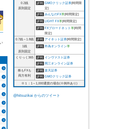
0.2銭
GMOクリック証券
[時間限
原則固定
定]
みんなのFX
羊
[時間限定]
LIGHT FX
羊
[時間限定]
FXブロードネット
羊
[時間
限定]
0.7銭～1.8銭
アイネット証券
[時間限定]
い
1銭
外為オンライン
羊
原則固定
くりっく365
インヴァスト証券
岡三オンライン証券
株もFXも
楽天証券
両方有利
GMOクリック証券
※１：1～1,000通貨の場合(※例外あり)
@hitsuzikai からのツイート