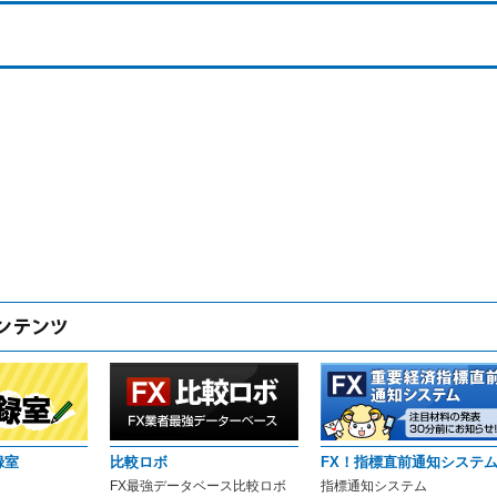
録室
比較ロボ
FX！指標直前通知システ
FX最強データベース比較ロボ
指標通知システム