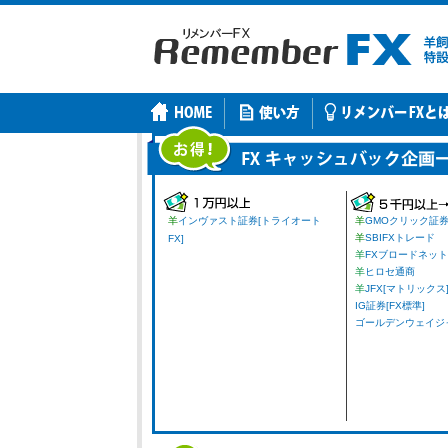
羊
インヴァスト証券[トライオート
羊
GMOクリック証
羊
SBIFXトレード
FX]
羊
FXブロードネット
羊
ヒロセ通商
羊
JFX[マトリックス
IG証券[FX標準]
ゴールデンウェイジャパ