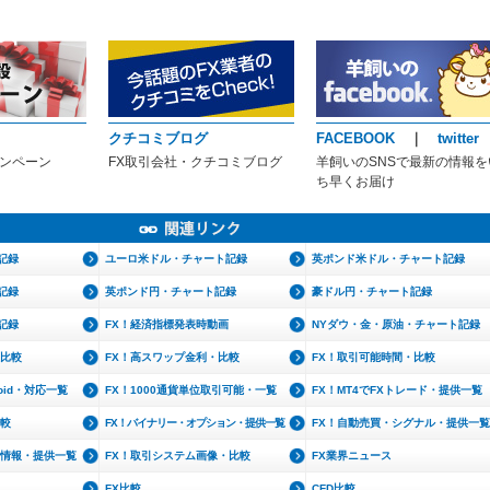
クチコミブログ
FACEBOOK
｜
twitter
ャンペーン
FX取引会社・クチコミブログ
羊飼いのSNSで最新の情報を
ち早くお届け
記録
ユーロ米ドル・チャート記録
英ポンド米ドル・チャート記録
記録
英ポンド円・チャート記録
豪ドル円・チャート記録
記録
FX！経済指標発表時動画
NYダウ・金・原油・チャート記録
・比較
FX！高スワップ金利・比較
FX！取引可能時間・比較
roid・対応一覧
FX！1000通貨単位取引可能・一覧
FX！MT4でFXトレード・提供一覧
比較
FX！バイナリー・オプション・提供一覧
FX！自動売買・シグナル・提供一覧
文情報・提供一覧
FX！取引システム画像・比較
FX業界ニュース
FX比較
CFD比較