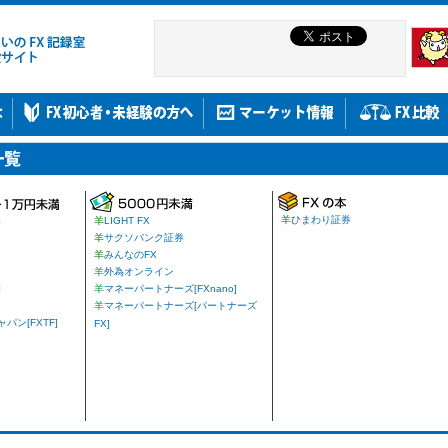
羊
ひまわり証券
券
羊
LIGHT FX
羊
サクソバンク証券
羊
みんなのFX
羊
外為オンライン
]
羊
マネーパートナーズ[FXnano]
羊
マネーパートナーズ[パートナーズ
ン[FXTF]
FX]