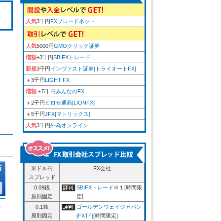
人気
3千円
FXブロードネット
人気
5000円
GMOクリック証券
増額
+3千円
SBIFXトレード
新規
3千円
インヴァスト証券[トライオートFX]
＋3千円
LIGHT FX
増額
＋5千円
みんなのFX
＋2千円
ヒロセ通商[LIONFX]
＋5千円
JFX[マトリックス]
人気
3千円
外為オンライン
米ドル円
FX会社
スプレッド
0.09銭
SBIFXトレード
※１[時間限
原則固定
定]
ム
0.1銭
ゴールデンウェイジャパン
原則固定
[FXTF]
[時間限定]