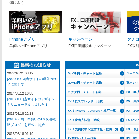
儲けよう！
iPhoneアプリ
キャンペーン
クチ
羊飼いのiPhoneアプリ
FX!口座開設キャンペーン
FX取
2022/10/21 08:12
米ドル円・チャート記録
ユーロ米
[2020/10/13]当サイトの運営の終
ユーロ円・チャート記録
英ポンド
了に関して
カナダ円・チャート記録
FX！経
2014/08/12 16:55
[2013/10/1]当サイトのデザイン
FX！低スプレッド・比較
FX！高
をリニューアルしました！
FX！iPhone・Android・対応一覧
FX！1
2013/06/18 22:18
[2013/6/18]『羊飼いのFX取引戦
FX！決済方法別・比較
FX！バ
略ブログ』を正式に開始
FX！売買比率＆注文情報・提供一覧
FX！取
2013/06/18 01:19
FX無料セミナー情報
FX比較