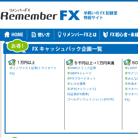
羊
インヴァスト証券[トライオート
羊
GMOクリック証券
羊
LIGHT
羊
SBIFXトレード
羊
サクソ
FX]
羊
FXブロードネット
羊
みんな
羊
ヒロセ通商
羊
外為オ
羊
JFX[マトリックス]
羊
マネーパ
IG証券[FX標準]
羊
マネー
ゴールデンウェイジャパン[FXTF]
FX]