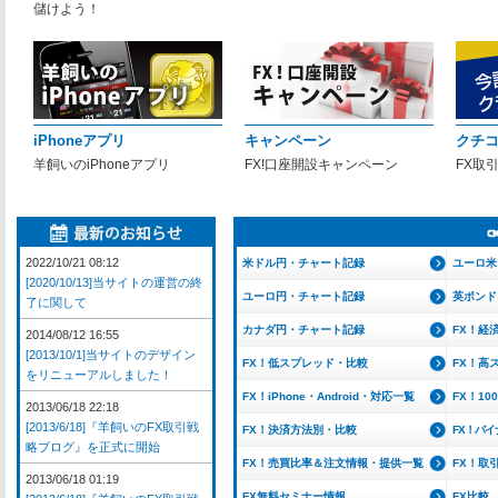
儲けよう！
iPhoneアプリ
キャンペーン
クチ
羊飼いのiPhoneアプリ
FX!口座開設キャンペーン
FX取
2022/10/21 08:12
米ドル円・チャート記録
ユーロ米
[2020/10/13]当サイトの運営の終
ユーロ円・チャート記録
英ポンド
了に関して
カナダ円・チャート記録
FX！経
2014/08/12 16:55
[2013/10/1]当サイトのデザイン
FX！低スプレッド・比較
FX！高
をリニューアルしました！
FX！iPhone・Android・対応一覧
FX！1
2013/06/18 22:18
[2013/6/18]『羊飼いのFX取引戦
FX！決済方法別・比較
FX！バ
略ブログ』を正式に開始
FX！売買比率＆注文情報・提供一覧
FX！取
2013/06/18 01:19
FX無料セミナー情報
FX比較