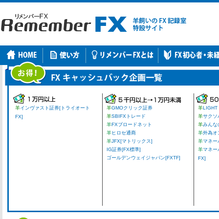
羊
インヴァスト証券[トライオート
羊
GMOクリック証券
羊
LIGHT
羊
SBIFXトレード
羊
サクソ
FX]
羊
FXブロードネット
羊
みんな
羊
ヒロセ通商
羊
外為オ
羊
JFX[マトリックス]
羊
マネーパ
IG証券[FX標準]
羊
マネー
ゴールデンウェイジャパン[FXTF]
FX]