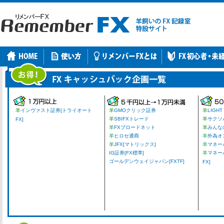
羊
インヴァスト証券[トライオート
羊
GMOクリック証券
羊
LIGHT
羊
SBIFXトレード
羊
サクソ
FX]
羊
FXブロードネット
羊
みんな
羊
ヒロセ通商
羊
外為オ
羊
JFX[マトリックス]
羊
マネーパ
IG証券[FX標準]
羊
マネー
ゴールデンウェイジャパン[FXTF]
FX]