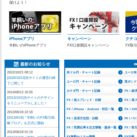
儲けよう！
iPhoneアプリ
キャンペーン
クチ
羊飼いのiPhoneアプリ
FX!口座開設キャンペーン
FX取
2022/10/21 08:12
米ドル円・チャート記録
ユーロ米
[2020/10/13]当サイトの運営の終
ユーロ円・チャート記録
英ポンド
了に関して
カナダ円・チャート記録
FX！経
2014/08/12 16:55
[2013/10/1]当サイトのデザイン
FX！低スプレッド・比較
FX！高
をリニューアルしました！
FX！iPhone・Android・対応一覧
FX！1
2013/06/18 22:18
[2013/6/18]『羊飼いのFX取引戦
FX！決済方法別・比較
FX！バ
略ブログ』を正式に開始
FX！売買比率＆注文情報・提供一覧
FX！取
2013/06/18 01:19
FX無料セミナー情報
FX比較