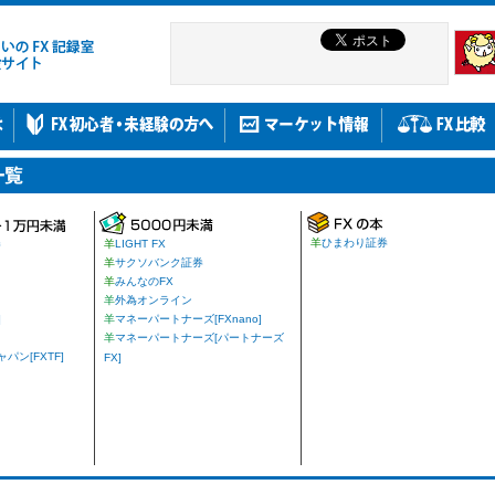
羊
ひまわり証券
券
羊
LIGHT FX
羊
サクソバンク証券
羊
みんなのFX
羊
外為オンライン
]
羊
マネーパートナーズ[FXnano]
羊
マネーパートナーズ[パートナーズ
ン[FXTF]
FX]