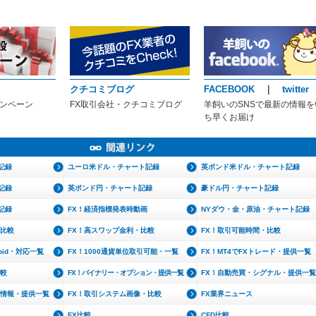
クチコミブログ
FACEBOOK
｜
twitter
ャンペーン
FX取引会社・クチコミブログ
羊飼いのSNSで最新の情報を
ち早くお届け
記録
ユーロ米ドル・チャート記録
英ポンド米ドル・チャート記録
記録
英ポンド円・チャート記録
豪ドル円・チャート記録
記録
FX！経済指標発表時動画
NYダウ・金・原油・チャート記録
・比較
FX！高スワップ金利・比較
FX！取引可能時間・比較
roid・対応一覧
FX！1000通貨単位取引可能・一覧
FX！MT4でFXトレード・提供一覧
比較
FX！バイナリー・オプション・提供一覧
FX！自動売買・シグナル・提供一覧
文情報・提供一覧
FX！取引システム画像・比較
FX業界ニュース
FX比較
CFD比較