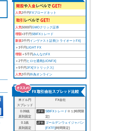
人気
3千円
FXブロードネット
人気
5000円
GMOクリック証券
増額
+3千円
SBIFXトレード
新規
3千円
インヴァスト証券[トライオートFX]
＋3千円
LIGHT FX
増額
＋5千円
みんなのFX
＋2千円
ヒロセ通商[LIONFX]
＋5千円
JFX[マトリックス]
人気
3千円
外為オンライン
米ドル円
FX会社
スプレッド
0.09銭
SBIFXトレード
※１[時間限
原則固定
定]
ム
0.1銭
ゴールデンウェイジャパン
原則固定
[FXTF]
[時間限定]