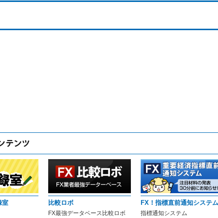
録室
比較ロボ
FX！指標直前通知システ
FX最強データベース比較ロボ
指標通知システム