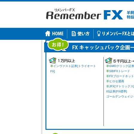
羊
インヴァスト証券[トライオート
羊
GMOクリック証
羊
SBIFXトレード
FX]
羊
FXブロードネット
羊
ヒロセ通商
羊
JFX[マトリックス
IG証券[FX標準]
ゴールデンウェイジャパ