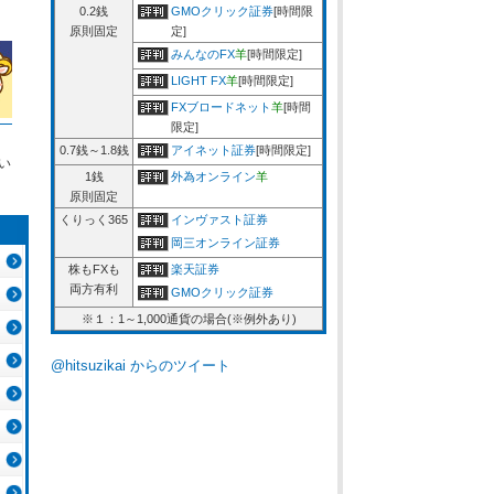
0.2銭
GMOクリック証券
[時間限
原則固定
定]
みんなのFX
羊
[時間限定]
LIGHT FX
羊
[時間限定]
FXブロードネット
羊
[時間
限定]
0.7銭～1.8銭
アイネット証券
[時間限定]
い
1銭
外為オンライン
羊
原則固定
くりっく365
インヴァスト証券
岡三オンライン証券
株もFXも
楽天証券
両方有利
GMOクリック証券
※１：1～1,000通貨の場合(※例外あり)
@hitsuzikai からのツイート