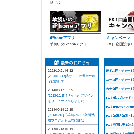
儲けよう！
iPhoneアプリ
キャンペーン
羊飼いのiPhoneアプリ
FX!口座開設キ
2022/10/21 08:12
米ドル円・チャート
[2020/10/13]当サイトの運営の終
ユーロ円・チャート
了に関して
カナダ円・チャート
2014/08/12 16:55
[2013/10/1]当サイトのデザイン
FX！低スプレッド
をリニューアルしました！
FX！iPhone・And
2013/06/18 22:18
[2013/6/18]『羊飼いのFX取引戦
FX！決済方法別・
略ブログ』を正式に開始
FX！売買比率＆注
2013/06/18 01:19
FX無料セミナー情報