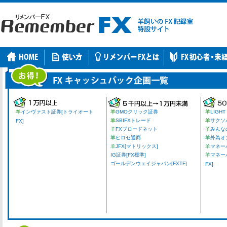
羊
インヴァスト証券[トライオート
羊
GMOクリック証券
羊
LIGHT
羊
SBIFXトレード
羊
サクソ
FX]
羊
FXブロードネット
羊
みんな
羊
ヒロセ通商
羊
外為オ
羊
JFX[マトリックス]
羊
マネーパ
IG証券[FX標準]
羊
マネー
ゴールデンウェイジャパン[FXTF]
FX]