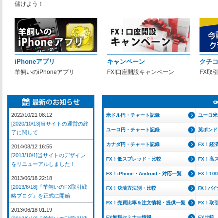
儲けよう！
iPhoneアプリ
キャンペーン
クチ
羊飼いのiPhoneアプリ
FX!口座開設キャンペーン
FX取
2022/10/21 08:12
米ドル円・チャート記録
ユーロ米
[2020/10/13]当サイトの運営の終
ユーロ円・チャート記録
英ポンド
了に関して
カナダ円・チャート記録
FX！経
2014/08/12 16:55
[2013/10/1]当サイトのデザイン
FX！低スプレッド・比較
FX！高
をリニューアルしました！
FX！iPhone・Android・対応一覧
FX！1
2013/06/18 22:18
[2013/6/18]『羊飼いのFX取引戦
FX！決済方法別・比較
FX！バ
略ブログ』を正式に開始
FX！売買比率＆注文情報・提供一覧
FX！取
2013/06/18 01:19
FX無料セミナー情報
FX比較