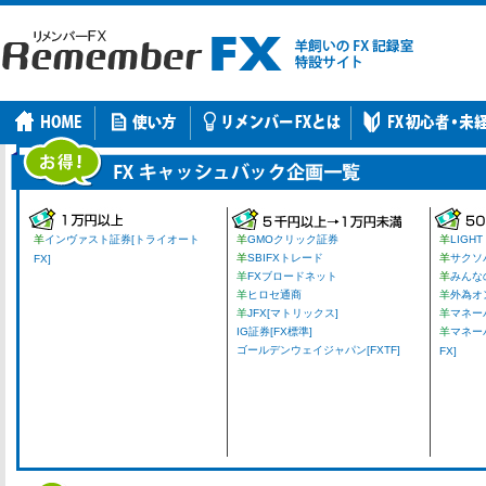
羊
インヴァスト証券[トライオート
羊
GMOクリック証券
羊
LIGHT
羊
SBIFXトレード
羊
サクソ
FX]
羊
FXブロードネット
羊
みんな
羊
ヒロセ通商
羊
外為オ
羊
JFX[マトリックス]
羊
マネーパ
IG証券[FX標準]
羊
マネー
ゴールデンウェイジャパン[FXTF]
FX]