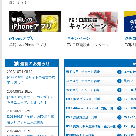
儲けよう！
iPhoneアプリ
キャンペーン
クチ
羊飼いのiPhoneアプリ
FX!口座開設キャンペーン
FX取
2022/10/21 08:12
米ドル円・チャート記録
ユーロ米
[2020/10/13]当サイトの運営の終
ユーロ円・チャート記録
英ポンド
了に関して
カナダ円・チャート記録
FX！経
2014/08/12 16:55
[2013/10/1]当サイトのデザイン
FX！低スプレッド・比較
FX！高
をリニューアルしました！
FX！iPhone・Android・対応一覧
FX！1
2013/06/18 22:18
[2013/6/18]『羊飼いのFX取引戦
FX！決済方法別・比較
FX！バ
略ブログ』を正式に開始
FX！売買比率＆注文情報・提供一覧
FX！取
2013/06/18 01:19
FX無料セミナー情報
FX比較