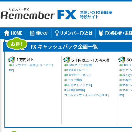
羊
インヴァスト証券[トライオート
羊
GMOクリック証券
羊
LIGHT
羊
SBIFXトレード
羊
サクソ
FX]
羊
FXブロードネット
羊
みんな
羊
ヒロセ通商
羊
外為オ
羊
JFX[マトリックス]
羊
マネーパ
IG証券[FX標準]
羊
マネー
ゴールデンウェイジャパン[FXTF]
FX]