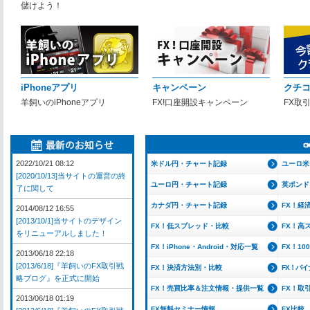
儲けよう！
iPhoneアプリ
キャンペーン
クチ
羊飼いのiPhoneアプリ
FX!口座開設キャンペーン
FX取
2022/10/21 08:12
米ドル円・チャート記録
ユーロ米
[2020/10/13]当サイトの運営の終
ユーロ円・チャート記録
英ポンド
了に関して
カナダ円・チャート記録
FX！経
2014/08/12 16:55
[2013/10/1]当サイトのデザイン
FX！低スプレッド・比較
FX！高
をリニューアルしました！
FX！iPhone・Android・対応一覧
FX！1
2013/06/18 22:18
[2013/6/18]『羊飼いのFX取引戦
FX！決済方法別・比較
FX！バ
略ブログ』を正式に開始
FX！売買比率＆注文情報・提供一覧
FX！取
2013/06/18 01:19
FX無料セミナー情報
FX比較