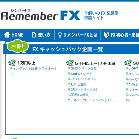
羊
インヴァスト証券[トライオート
羊
GMOクリック証券
羊
LIGHT
羊
SBIFXトレード
羊
サクソ
FX]
羊
FXブロードネット
羊
みんな
羊
ヒロセ通商
羊
外為オ
羊
JFX[マトリックス]
羊
マネーパ
IG証券[FX標準]
羊
マネー
ゴールデンウェイジャパン[FXTF]
FX]