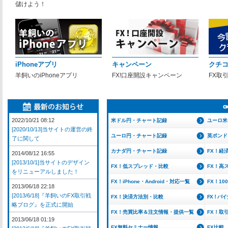
儲けよう！
iPhoneアプリ
キャンペーン
クチ
羊飼いのiPhoneアプリ
FX!口座開設キャンペーン
FX取
2022/10/21 08:12
米ドル円・チャート記録
ユーロ米
[2020/10/13]当サイトの運営の終
ユーロ円・チャート記録
英ポンド
了に関して
カナダ円・チャート記録
FX！経
2014/08/12 16:55
[2013/10/1]当サイトのデザイン
FX！低スプレッド・比較
FX！高
をリニューアルしました！
FX！iPhone・Android・対応一覧
FX！1
2013/06/18 22:18
[2013/6/18]『羊飼いのFX取引戦
FX！決済方法別・比較
FX！バ
略ブログ』を正式に開始
FX！売買比率＆注文情報・提供一覧
FX！取
2013/06/18 01:19
FX無料セミナー情報
FX比較