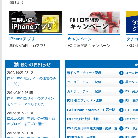
儲けよう！
iPhoneアプリ
キャンペーン
クチ
羊飼いのiPhoneアプリ
FX!口座開設キャンペーン
FX取
2022/10/21 08:12
米ドル円・チャート記録
ユーロ米
[2020/10/13]当サイトの運営の終
ユーロ円・チャート記録
英ポンド
了に関して
カナダ円・チャート記録
FX！経
2014/08/12 16:55
[2013/10/1]当サイトのデザイン
FX！低スプレッド・比較
FX！高
をリニューアルしました！
FX！iPhone・Android・対応一覧
FX！1
2013/06/18 22:18
[2013/6/18]『羊飼いのFX取引戦
FX！決済方法別・比較
FX！バ
略ブログ』を正式に開始
FX！売買比率＆注文情報・提供一覧
FX！取
2013/06/18 01:19
FX無料セミナー情報
FX比較