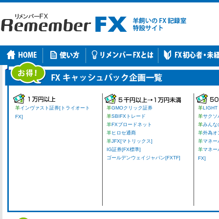
羊
インヴァスト証券[トライオート
羊
GMOクリック証券
羊
LIGHT
羊
SBIFXトレード
羊
サクソ
FX]
羊
FXブロードネット
羊
みんな
羊
ヒロセ通商
羊
外為オ
羊
JFX[マトリックス]
羊
マネーパ
IG証券[FX標準]
羊
マネー
ゴールデンウェイジャパン[FXTF]
FX]