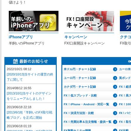
儲けよう！
iPhoneアプリ
キャンペーン
クチ
羊飼いのiPhoneアプリ
FX!口座開設キャンペーン
FX取
2022/10/21 08:12
米ドル円・チャート記録
ユーロ米
[2020/10/13]当サイトの運営の終
ユーロ円・チャート記録
英ポンド
了に関して
カナダ円・チャート記録
FX！経
2014/08/12 16:55
[2013/10/1]当サイトのデザイン
FX！低スプレッド・比較
FX！高
をリニューアルしました！
FX！iPhone・Android・対応一覧
FX！1
2013/06/18 22:18
[2013/6/18]『羊飼いのFX取引戦
FX！決済方法別・比較
FX！バ
略ブログ』を正式に開始
FX！売買比率＆注文情報・提供一覧
FX！取
2013/06/18 01:19
FX無料セミナー情報
FX比較