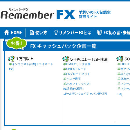
羊
インヴァスト証券[トライオート
羊
GMOクリック証券
羊
LIGHT
羊
SBIFXトレード
羊
サクソ
FX]
羊
FXブロードネット
羊
みんな
羊
ヒロセ通商
羊
外為オ
羊
JFX[マトリックス]
羊
マネーパ
IG証券[FX標準]
羊
マネー
ゴールデンウェイジャパン[FXTF]
FX]