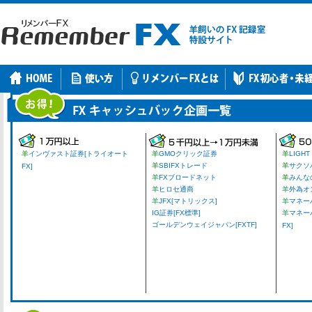
羊
インヴァスト証券[トライオート
羊
GMOクリック証券
羊
LIGHT
羊
SBIFXトレード
羊
サクソ
FX]
羊
FXブロードネット
羊
みんな
羊
ヒロセ通商
羊
外為オ
羊
JFX[マトリックス]
羊
マネーパ
IG証券[FX標準]
羊
マネー
ゴールデンウェイジャパン[FXTF]
FX]