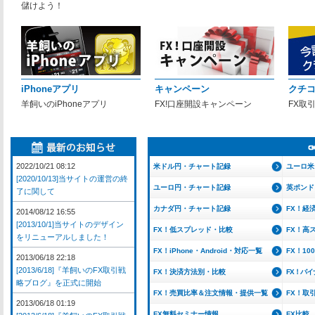
儲けよう！
iPhoneアプリ
キャンペーン
クチ
羊飼いのiPhoneアプリ
FX!口座開設キャンペーン
FX取
2022/10/21 08:12
米ドル円・チャート記録
ユーロ米
[2020/10/13]当サイトの運営の終
ユーロ円・チャート記録
英ポンド
了に関して
カナダ円・チャート記録
FX！経
2014/08/12 16:55
[2013/10/1]当サイトのデザイン
FX！低スプレッド・比較
FX！高
をリニューアルしました！
FX！iPhone・Android・対応一覧
FX！1
2013/06/18 22:18
[2013/6/18]『羊飼いのFX取引戦
FX！決済方法別・比較
FX！バ
略ブログ』を正式に開始
FX！売買比率＆注文情報・提供一覧
FX！取
2013/06/18 01:19
FX無料セミナー情報
FX比較