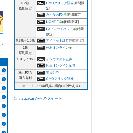
0.2銭
GMOクリック証券
[時間限
原則固定
定]
みんなのFX
羊
[時間限定]
LIGHT FX
羊
[時間限定]
FXブロードネット
羊
[時間
限定]
0.7銭～1.8銭
アイネット証券
[時間限定]
い
1銭
外為オンライン
羊
原則固定
くりっく365
インヴァスト証券
岡三オンライン証券
株もFXも
楽天証券
両方有利
GMOクリック証券
※１：1～1,000通貨の場合(※例外あり)
@hitsuzikai からのツイート