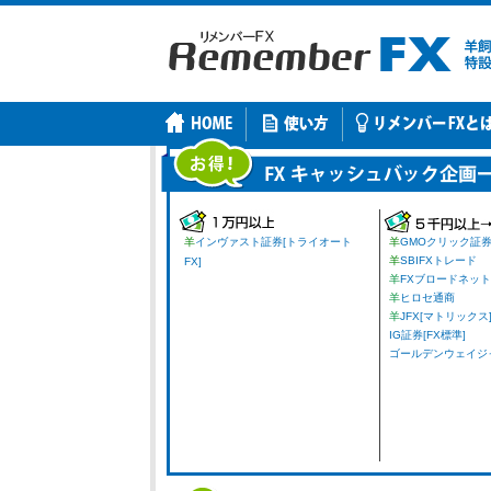
羊
インヴァスト証券[トライオート
羊
GMOクリック証
羊
SBIFXトレード
FX]
羊
FXブロードネット
羊
ヒロセ通商
羊
JFX[マトリックス
IG証券[FX標準]
ゴールデンウェイジャパ