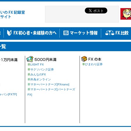
羊
ひまわり証券
券
羊
LIGHT FX
羊
サクソバンク証券
羊
みんなのFX
羊
外為オンライン
]
羊
マネーパートナーズ[FXnano]
羊
マネーパートナーズ[パートナーズ
ン[FXTF]
FX]