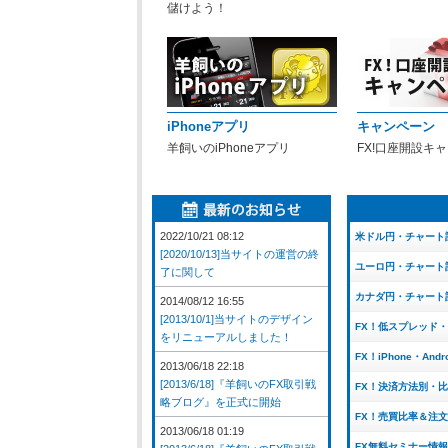
儲けよう！
iPhoneアプリ
キャンペーン
羊飼いのiPhoneアプリ
FX!口座開設キ
2022/10/21 08:12
米ドル円・チャート
[2020/10/13]当サイトの運営の終
ユーロ円・チャート
了に関して
カナダ円・チャート
2014/08/12 16:55
[2013/10/1]当サイトのデザイン
FX！低スプレッド
をリニューアルしました！
FX！iPhone・And
2013/06/18 22:18
[2013/6/18]『羊飼いのFX取引戦
FX！決済方法別・
略ブログ』を正式に開始
FX！売買比率＆注
2013/06/18 01:19
FX無料セミナー情報