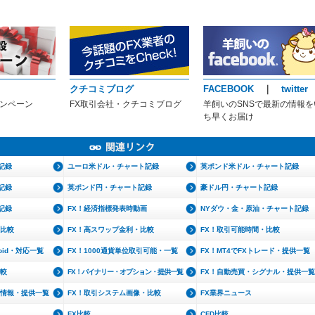
クチコミブログ
FACEBOOK
｜
twitter
ャンペーン
FX取引会社・クチコミブログ
羊飼いのSNSで最新の情報を
ち早くお届け
記録
ユーロ米ドル・チャート記録
英ポンド米ドル・チャート記録
記録
英ポンド円・チャート記録
豪ドル円・チャート記録
記録
FX！経済指標発表時動画
NYダウ・金・原油・チャート記録
・比較
FX！高スワップ金利・比較
FX！取引可能時間・比較
roid・対応一覧
FX！1000通貨単位取引可能・一覧
FX！MT4でFXトレード・提供一覧
比較
FX！バイナリー・オプション・提供一覧
FX！自動売買・シグナル・提供一覧
文情報・提供一覧
FX！取引システム画像・比較
FX業界ニュース
FX比較
CFD比較