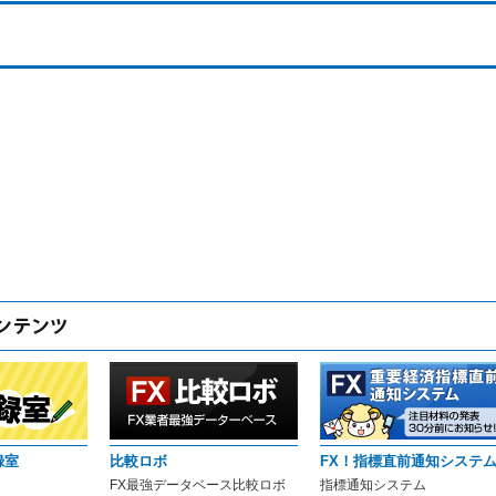
録室
比較ロボ
FX！指標直前通知システ
FX最強データベース比較ロボ
指標通知システム