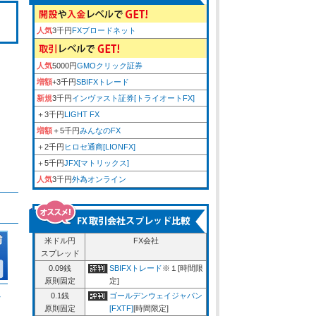
人気
3千円
FXブロードネット
人気
5000円
GMOクリック証券
増額
+3千円
SBIFXトレード
新規
3千円
インヴァスト証券[トライオートFX]
＋3千円
LIGHT FX
増額
＋5千円
みんなのFX
＋2千円
ヒロセ通商[LIONFX]
＋5千円
JFX[マトリックス]
人気
3千円
外為オンライン
米ドル円
FX会社
スプレッド
0.09銭
SBIFXトレード
※１[時間限
原則固定
定]
ム
0.1銭
ゴールデンウェイジャパン
原則固定
[FXTF]
[時間限定]