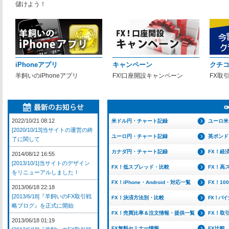
儲けよう！
iPhoneアプリ
キャンペーン
クチ
羊飼いのiPhoneアプリ
FX!口座開設キャンペーン
FX取
2022/10/21 08:12
米ドル円・チャート記録
ユーロ米
[2020/10/13]当サイトの運営の終
ユーロ円・チャート記録
英ポンド
了に関して
カナダ円・チャート記録
FX！経
2014/08/12 16:55
[2013/10/1]当サイトのデザイン
FX！低スプレッド・比較
FX！高
をリニューアルしました！
FX！iPhone・Android・対応一覧
FX！1
2013/06/18 22:18
[2013/6/18]『羊飼いのFX取引戦
FX！決済方法別・比較
FX！バ
略ブログ』を正式に開始
FX！売買比率＆注文情報・提供一覧
FX！取
2013/06/18 01:19
FX無料セミナー情報
FX比較