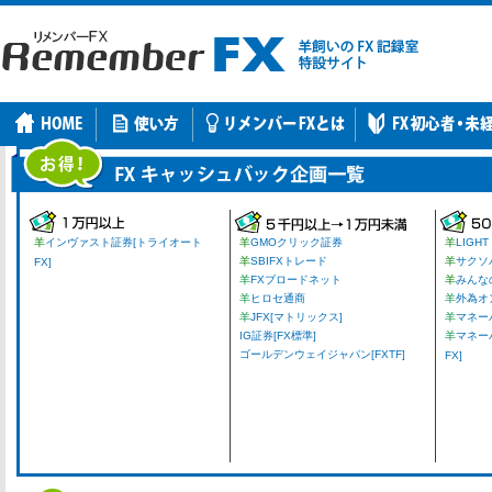
羊
インヴァスト証券[トライオート
羊
GMOクリック証券
羊
LIGHT
羊
SBIFXトレード
羊
サクソ
FX]
羊
FXブロードネット
羊
みんな
羊
ヒロセ通商
羊
外為オ
羊
JFX[マトリックス]
羊
マネーパ
IG証券[FX標準]
羊
マネー
ゴールデンウェイジャパン[FXTF]
FX]