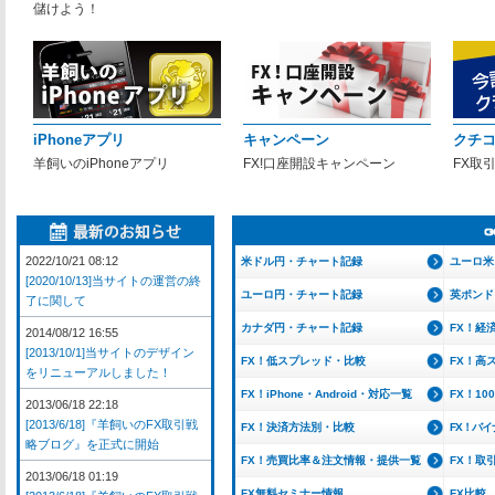
儲けよう！
iPhoneアプリ
キャンペーン
クチ
羊飼いのiPhoneアプリ
FX!口座開設キャンペーン
FX取
2022/10/21 08:12
米ドル円・チャート記録
ユーロ米
[2020/10/13]当サイトの運営の終
ユーロ円・チャート記録
英ポンド
了に関して
カナダ円・チャート記録
FX！経
2014/08/12 16:55
[2013/10/1]当サイトのデザイン
FX！低スプレッド・比較
FX！高
をリニューアルしました！
FX！iPhone・Android・対応一覧
FX！1
2013/06/18 22:18
[2013/6/18]『羊飼いのFX取引戦
FX！決済方法別・比較
FX！バ
略ブログ』を正式に開始
FX！売買比率＆注文情報・提供一覧
FX！取
2013/06/18 01:19
FX無料セミナー情報
FX比較