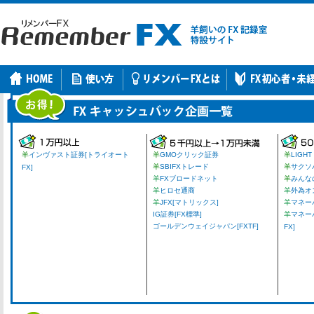
羊
インヴァスト証券[トライオート
羊
GMOクリック証券
羊
LIGHT
羊
SBIFXトレード
羊
サクソ
FX]
羊
FXブロードネット
羊
みんな
羊
ヒロセ通商
羊
外為オ
羊
JFX[マトリックス]
羊
マネーパ
IG証券[FX標準]
羊
マネー
ゴールデンウェイジャパン[FXTF]
FX]