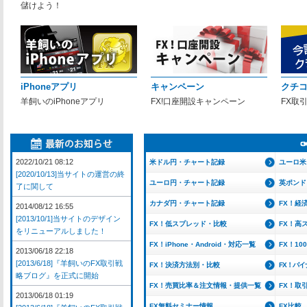
儲けよう！
iPhoneアプリ
キャンペーン
クチ
羊飼いのiPhoneアプリ
FX!口座開設キャンペーン
FX取
2022/10/21 08:12
米ドル円・チャート記録
ユーロ米
[2020/10/13]当サイトの運営の終
ユーロ円・チャート記録
英ポンド
了に関して
カナダ円・チャート記録
FX！経
2014/08/12 16:55
[2013/10/1]当サイトのデザイン
FX！低スプレッド・比較
FX！高
をリニューアルしました！
FX！iPhone・Android・対応一覧
FX！1
2013/06/18 22:18
[2013/6/18]『羊飼いのFX取引戦
FX！決済方法別・比較
FX！バ
略ブログ』を正式に開始
FX！売買比率＆注文情報・提供一覧
FX！取
2013/06/18 01:19
FX無料セミナー情報
FX比較