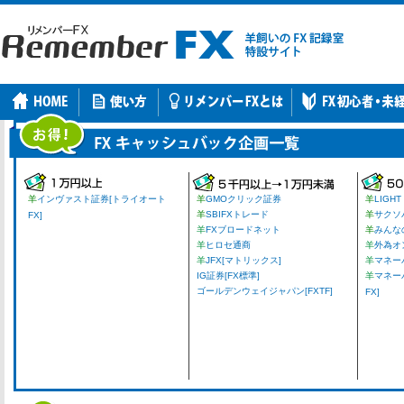
羊
インヴァスト証券[トライオート
羊
GMOクリック証券
羊
LIGHT
羊
SBIFXトレード
羊
サクソ
FX]
羊
FXブロードネット
羊
みんな
羊
ヒロセ通商
羊
外為オ
羊
JFX[マトリックス]
羊
マネーパ
IG証券[FX標準]
羊
マネー
ゴールデンウェイジャパン[FXTF]
FX]