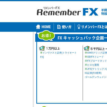
羊
インヴァスト証券[トライオート
羊
GMOクリック証
羊
SBIFXトレード
FX]
羊
FXブロードネット
羊
ヒロセ通商
羊
JFX[マトリックス
IG証券[FX標準]
ゴールデンウェイジャパ