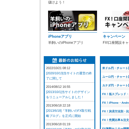
儲けよう！
iPhoneアプリ
キャンペーン
羊飼いのiPhoneアプリ
FX!口座開設キ
2022/10/21 08:12
米ドル円・チャート
[2020/10/13]当サイトの運営の終
ユーロ円・チャート
了に関して
カナダ円・チャート
2014/08/12 16:55
[2013/10/1]当サイトのデザイン
FX！低スプレッド
をリニューアルしました！
FX！iPhone・And
2013/06/18 22:18
[2013/6/18]『羊飼いのFX取引戦
FX！決済方法別・
略ブログ』を正式に開始
FX！売買比率＆注
2013/06/18 01:19
FX無料セミナー情報