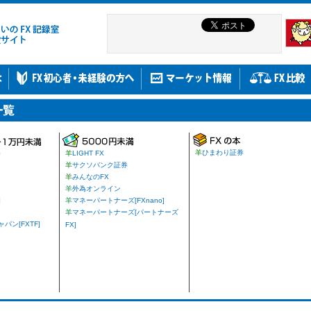
羊
ひまわり証券
券
羊
LIGHT FX
羊
サクソバンク証券
羊
みんなのFX
羊
外為オンライン
]
羊
マネーパートナーズ[FXnano]
羊
マネーパートナーズ[パートナーズ
ン[FXTF]
FX]