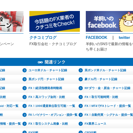
クチコミブログ
FACEBOOK
｜
twitter
ャンペーン
FX取引会社・クチコミブログ
羊飼いのSNSで最新の情報を
ち早くお届け
記録
ユーロ米ドル・チャート記録
英ポンド米ドル・チャート記録
記録
英ポンド円・チャート記録
豪ドル円・チャート記録
記録
FX！経済指標発表時動画
NYダウ・金・原油・チャート記録
・比較
FX！高スワップ金利・比較
FX！取引可能時間・比較
roid・対応一覧
FX！1000通貨単位取引可能・一覧
FX！MT4でFXトレード・提供一覧
比較
FX！バイナリー・オプション・提供一覧
FX！自動売買・シグナル・提供一覧
文情報・提供一覧
FX！取引システム画像・比較
FX業界ニュース
FX比較
CFD比較