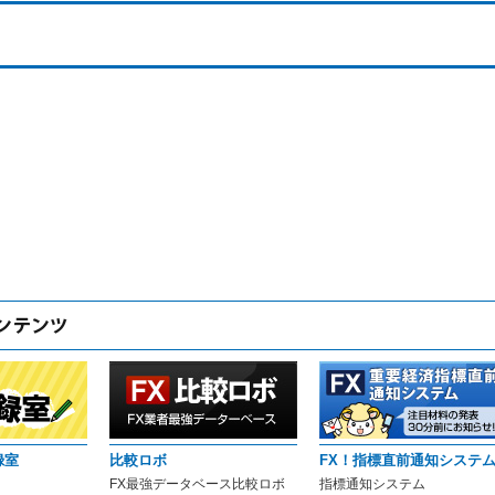
録室
比較ロボ
FX！指標直前通知システ
FX最強データベース比較ロボ
指標通知システム