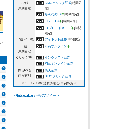
0.2銭
GMOクリック証券
[時間限
原則固定
定]
みんなのFX
羊
[時間限定]
LIGHT FX
羊
[時間限定]
FXブロードネット
羊
[時間
限定]
0.7銭～1.8銭
アイネット証券
[時間限定]
い
1銭
外為オンライン
羊
原則固定
くりっく365
インヴァスト証券
岡三オンライン証券
株もFXも
楽天証券
両方有利
GMOクリック証券
※１：1～1,000通貨の場合(※例外あり)
@hitsuzikai からのツイート