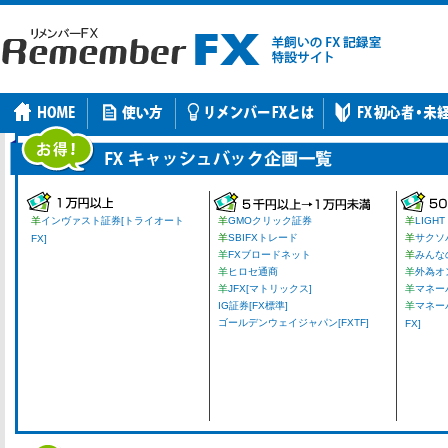
羊
インヴァスト証券[トライオート
羊
GMOクリック証券
羊
LIGHT
羊
SBIFXトレード
羊
サクソ
FX]
羊
FXブロードネット
羊
みんな
羊
ヒロセ通商
羊
外為オ
羊
JFX[マトリックス]
羊
マネーパ
IG証券[FX標準]
羊
マネー
ゴールデンウェイジャパン[FXTF]
FX]