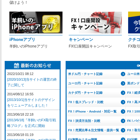
儲けよう！
iPhoneアプリ
キャンペーン
クチ
羊飼いのiPhoneアプリ
FX!口座開設キャンペーン
FX取
2022/10/21 08:12
米ドル円・チャート記録
ユーロ米
[2020/10/13]当サイトの運営の終
ユーロ円・チャート記録
英ポンド
了に関して
カナダ円・チャート記録
FX！経
2014/08/12 16:55
[2013/10/1]当サイトのデザイン
FX！低スプレッド・比較
FX！高
をリニューアルしました！
FX！iPhone・Android・対応一覧
FX！1
2013/06/18 22:18
[2013/6/18]『羊飼いのFX取引戦
FX！決済方法別・比較
FX！バ
略ブログ』を正式に開始
FX！売買比率＆注文情報・提供一覧
FX！取
2013/06/18 01:19
FX無料セミナー情報
FX比較