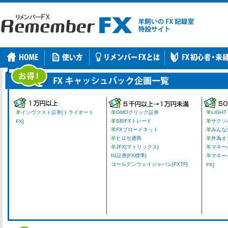
羊
インヴァスト証券[トライオート
羊
GMOクリック証券
羊
LIGHT
羊
SBIFXトレード
羊
サクソ
FX]
羊
FXブロードネット
羊
みんな
羊
ヒロセ通商
羊
外為オ
羊
JFX[マトリックス]
羊
マネーパ
IG証券[FX標準]
羊
マネー
ゴールデンウェイジャパン[FXTF]
FX]