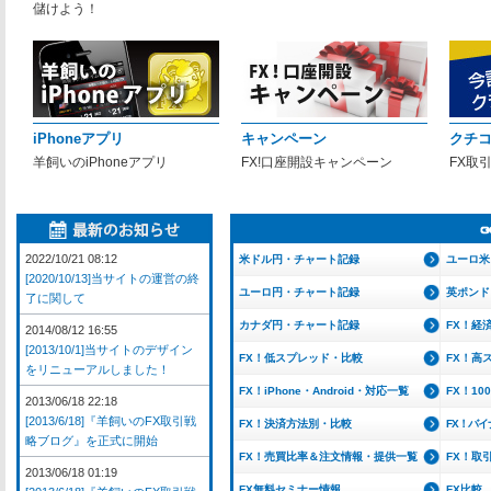
儲けよう！
iPhoneアプリ
キャンペーン
クチ
羊飼いのiPhoneアプリ
FX!口座開設キャンペーン
FX取
2022/10/21 08:12
米ドル円・チャート記録
ユーロ米
[2020/10/13]当サイトの運営の終
ユーロ円・チャート記録
英ポンド
了に関して
カナダ円・チャート記録
FX！経
2014/08/12 16:55
[2013/10/1]当サイトのデザイン
FX！低スプレッド・比較
FX！高
をリニューアルしました！
FX！iPhone・Android・対応一覧
FX！1
2013/06/18 22:18
[2013/6/18]『羊飼いのFX取引戦
FX！決済方法別・比較
FX！バ
略ブログ』を正式に開始
FX！売買比率＆注文情報・提供一覧
FX！取
2013/06/18 01:19
FX無料セミナー情報
FX比較