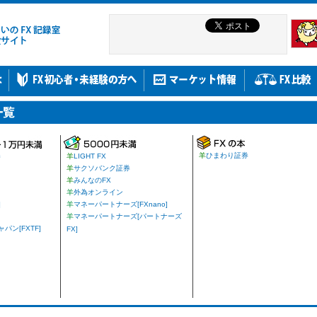
羊
ひまわり証券
券
羊
LIGHT FX
羊
サクソバンク証券
羊
みんなのFX
羊
外為オンライン
]
羊
マネーパートナーズ[FXnano]
羊
マネーパートナーズ[パートナーズ
ン[FXTF]
FX]