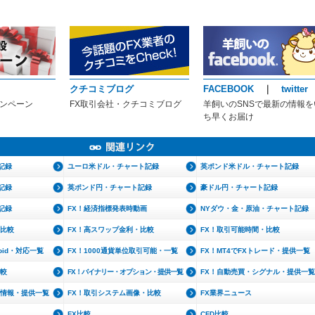
クチコミブログ
FACEBOOK
｜
twitter
ャンペーン
FX取引会社・クチコミブログ
羊飼いのSNSで最新の情報を
ち早くお届け
記録
ユーロ米ドル・チャート記録
英ポンド米ドル・チャート記録
記録
英ポンド円・チャート記録
豪ドル円・チャート記録
記録
FX！経済指標発表時動画
NYダウ・金・原油・チャート記録
・比較
FX！高スワップ金利・比較
FX！取引可能時間・比較
roid・対応一覧
FX！1000通貨単位取引可能・一覧
FX！MT4でFXトレード・提供一覧
比較
FX！バイナリー・オプション・提供一覧
FX！自動売買・シグナル・提供一覧
文情報・提供一覧
FX！取引システム画像・比較
FX業界ニュース
FX比較
CFD比較