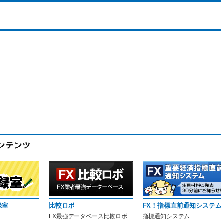
録室
比較ロボ
FX！指標直前通知システ
FX最強データベース比較ロボ
指標通知システム