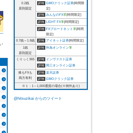
0.2銭
GMOクリック証券
[時間限
原則固定
定]
みんなのFX
羊
[時間限定]
LIGHT FX
羊
[時間限定]
FXブロードネット
羊
[時間
限定]
0.7銭～1.8銭
アイネット証券
[時間限定]
い
1銭
外為オンライン
羊
原則固定
くりっく365
インヴァスト証券
岡三オンライン証券
株もFXも
楽天証券
両方有利
GMOクリック証券
※１：1～1,000通貨の場合(※例外あり)
@hitsuzikai からのツイート