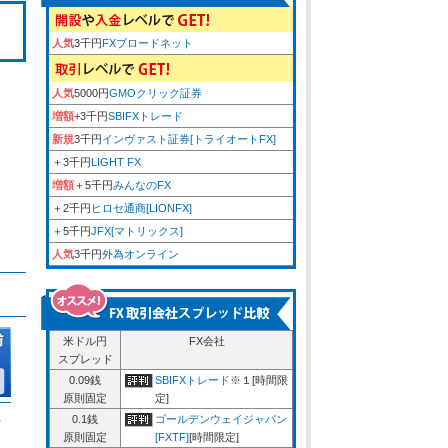
人気
3千円
FXブロードネット
人気
5000円
GMOクリック証券
増額
+3千円
SBIFXトレード
新規
3千円
インヴァスト証券[トライオートFX]
＋3千円
LIGHT FX
増額
＋5千円
みんなのFX
＋2千円
ヒロセ通商[LIONFX]
＋5千円
JFX[マトリックス]
人気
3千円
外為オンライン
米ドル円
FX会社
スプレッド
0.09銭
SBIFXトレード
※１[時間限
原則固定
定]
ム
0.1銭
ゴールデンウェイジャパン
原則固定
[FXTF]
[時間限定]