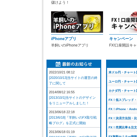
儲けよう！
iPhoneアプリ
キャンペーン
羊飼いのiPhoneアプリ
FX!口座開設キ
2022/10/21 08:12
米ドル円・チャート
[2020/10/13]当サイトの運営の終
ユーロ円・チャート
了に関して
カナダ円・チャート
2014/08/12 16:55
[2013/10/1]当サイトのデザイン
FX！低スプレッド
をリニューアルしました！
FX！iPhone・And
2013/06/18 22:18
[2013/6/18]『羊飼いのFX取引戦
FX！決済方法別・
略ブログ』を正式に開始
FX！売買比率＆注
2013/06/18 01:19
FX無料セミナー情報