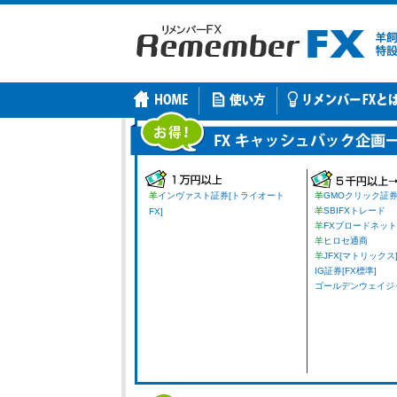
羊
インヴァスト証券[トライオート
羊
GMOクリック証
羊
SBIFXトレード
FX]
羊
FXブロードネット
羊
ヒロセ通商
羊
JFX[マトリックス
IG証券[FX標準]
ゴールデンウェイジャパ