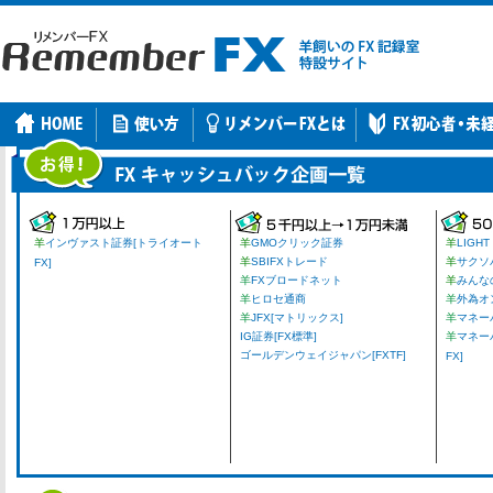
羊
インヴァスト証券[トライオート
羊
GMOクリック証券
羊
LIGHT
羊
SBIFXトレード
羊
サクソ
FX]
羊
FXブロードネット
羊
みんな
羊
ヒロセ通商
羊
外為オ
羊
JFX[マトリックス]
羊
マネーパ
IG証券[FX標準]
羊
マネー
ゴールデンウェイジャパン[FXTF]
FX]