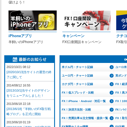
儲けよう！
iPhoneアプリ
キャンペーン
クチ
羊飼いのiPhoneアプリ
FX!口座開設キャンペーン
FX取
2022/10/21 08:12
米ドル円・チャート記録
ユーロ米
[2020/10/13]当サイトの運営の終
ユーロ円・チャート記録
英ポンド
了に関して
カナダ円・チャート記録
FX！経
2014/08/12 16:55
[2013/10/1]当サイトのデザイン
FX！低スプレッド・比較
FX！高
をリニューアルしました！
FX！iPhone・Android・対応一覧
FX！1
2013/06/18 22:18
[2013/6/18]『羊飼いのFX取引戦
FX！決済方法別・比較
FX！バ
略ブログ』を正式に開始
FX！売買比率＆注文情報・提供一覧
FX！取
2013/06/18 01:19
FX無料セミナー情報
FX比較