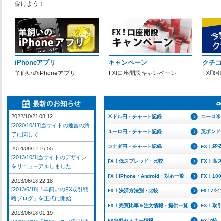
儲けよう！
iPhoneアプリ
キャンペーン
クチ
羊飼いのiPhoneアプリ
FX!口座開設キャンペーン
FX取
2022/10/21 08:12
米ドル円・チャート記録
ユーロ米
[2020/10/13]当サイトの運営の終
ユーロ円・チャート記録
英ポンド
了に関して
カナダ円・チャート記録
FX！経
2014/08/12 16:55
[2013/10/1]当サイトのデザイン
FX！低スプレッド・比較
FX！高
をリニューアルしました！
FX！iPhone・Android・対応一覧
FX！1
2013/06/18 22:18
[2013/6/18]『羊飼いのFX取引戦
FX！決済方法別・比較
FX！バ
略ブログ』を正式に開始
FX！売買比率＆注文情報・提供一覧
FX！取
2013/06/18 01:19
FX無料セミナー情報
FX比較