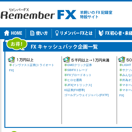
羊
インヴァスト証券[トライオート
羊
GMOクリック証券
羊
LIGHT
羊
SBIFXトレード
羊
サクソ
FX]
羊
FXブロードネット
羊
みんな
羊
ヒロセ通商
羊
外為オ
羊
JFX[マトリックス]
羊
マネーパ
IG証券[FX標準]
羊
マネー
ゴールデンウェイジャパン[FXTF]
FX]