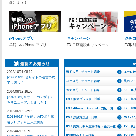
儲けよう！
iPhoneアプリ
キャンペーン
クチ
羊飼いのiPhoneアプリ
FX!口座開設キャンペーン
FX取
2022/10/21 08:12
米ドル円・チャート記録
ユーロ米
[2020/10/13]当サイトの運営の終
ユーロ円・チャート記録
英ポンド
了に関して
カナダ円・チャート記録
FX！経
2014/08/12 16:55
[2013/10/1]当サイトのデザイン
FX！低スプレッド・比較
FX！高
をリニューアルしました！
FX！iPhone・Android・対応一覧
FX！1
2013/06/18 22:18
[2013/6/18]『羊飼いのFX取引戦
FX！決済方法別・比較
FX！バ
略ブログ』を正式に開始
FX！売買比率＆注文情報・提供一覧
FX！取
2013/06/18 01:19
FX無料セミナー情報
FX比較