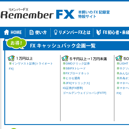
羊
インヴァスト証券[トライオート
羊
GMOクリック証券
羊
LIGHT
羊
SBIFXトレード
羊
サクソ
FX]
羊
FXブロードネット
羊
みんな
羊
ヒロセ通商
羊
外為オ
羊
JFX[マトリックス]
羊
マネーパ
IG証券[FX標準]
羊
マネー
ゴールデンウェイジャパン[FXTF]
FX]