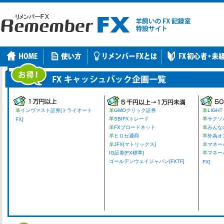
羊
インヴァスト証券[トライオート
羊
GMOクリック証券
羊
LIGHT
羊
SBIFXトレード
羊
サクソ
FX]
羊
FXブロードネット
羊
みんな
羊
ヒロセ通商
羊
外為オ
羊
JFX[マトリックス]
羊
マネーパ
IG証券[FX標準]
羊
マネー
ゴールデンウェイジャパン[FXTF]
FX]