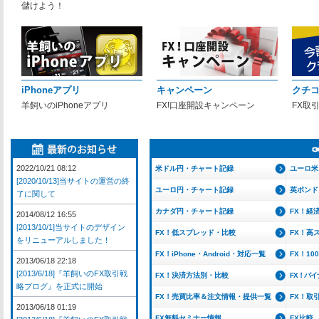
儲けよう！
iPhoneアプリ
キャンペーン
クチ
羊飼いのiPhoneアプリ
FX!口座開設キャンペーン
FX取
2022/10/21 08:12
米ドル円・チャート記録
ユーロ米
[2020/10/13]当サイトの運営の終
ユーロ円・チャート記録
英ポンド
了に関して
カナダ円・チャート記録
FX！経
2014/08/12 16:55
[2013/10/1]当サイトのデザイン
FX！低スプレッド・比較
FX！高
をリニューアルしました！
FX！iPhone・Android・対応一覧
FX！1
2013/06/18 22:18
[2013/6/18]『羊飼いのFX取引戦
FX！決済方法別・比較
FX！バ
略ブログ』を正式に開始
FX！売買比率＆注文情報・提供一覧
FX！取
2013/06/18 01:19
FX無料セミナー情報
FX比較