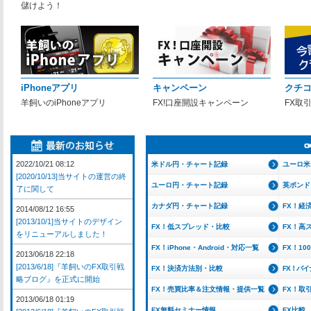
儲けよう！
iPhoneアプリ
キャンペーン
クチ
羊飼いのiPhoneアプリ
FX!口座開設キャンペーン
FX取
2022/10/21 08:12
米ドル円・チャート記録
ユーロ米
[2020/10/13]当サイトの運営の終
ユーロ円・チャート記録
英ポンド
了に関して
カナダ円・チャート記録
FX！経
2014/08/12 16:55
[2013/10/1]当サイトのデザイン
FX！低スプレッド・比較
FX！高
をリニューアルしました！
FX！iPhone・Android・対応一覧
FX！1
2013/06/18 22:18
[2013/6/18]『羊飼いのFX取引戦
FX！決済方法別・比較
FX！バ
略ブログ』を正式に開始
FX！売買比率＆注文情報・提供一覧
FX！取
2013/06/18 01:19
FX無料セミナー情報
FX比較