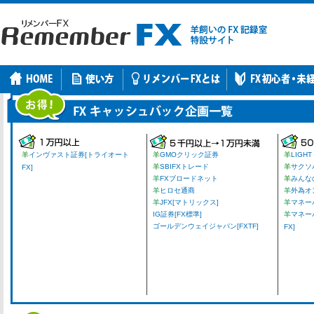
羊
インヴァスト証券[トライオート
羊
GMOクリック証券
羊
LIGHT
羊
SBIFXトレード
羊
サクソ
FX]
羊
FXブロードネット
羊
みんな
羊
ヒロセ通商
羊
外為オ
羊
JFX[マトリックス]
羊
マネーパ
IG証券[FX標準]
羊
マネー
ゴールデンウェイジャパン[FXTF]
FX]