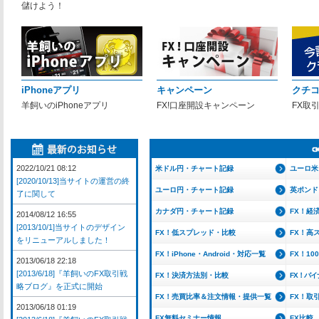
儲けよう！
iPhoneアプリ
キャンペーン
クチ
羊飼いのiPhoneアプリ
FX!口座開設キャンペーン
FX取
2022/10/21 08:12
米ドル円・チャート記録
ユーロ米
[2020/10/13]当サイトの運営の終
ユーロ円・チャート記録
英ポンド
了に関して
カナダ円・チャート記録
FX！経
2014/08/12 16:55
[2013/10/1]当サイトのデザイン
FX！低スプレッド・比較
FX！高
をリニューアルしました！
FX！iPhone・Android・対応一覧
FX！1
2013/06/18 22:18
[2013/6/18]『羊飼いのFX取引戦
FX！決済方法別・比較
FX！バ
略ブログ』を正式に開始
FX！売買比率＆注文情報・提供一覧
FX！取
2013/06/18 01:19
FX無料セミナー情報
FX比較