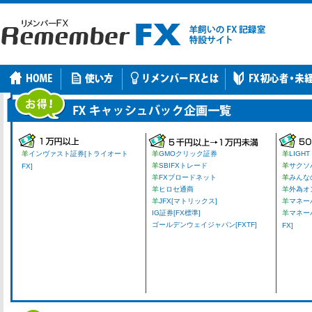
羊
インヴァスト証券[トライオート
羊
GMOクリック証券
羊
LIGHT
羊
SBIFXトレード
羊
サクソ
FX]
羊
FXブロードネット
羊
みんな
羊
ヒロセ通商
羊
外為オ
羊
JFX[マトリックス]
羊
マネーパ
IG証券[FX標準]
羊
マネー
ゴールデンウェイジャパン[FXTF]
FX]