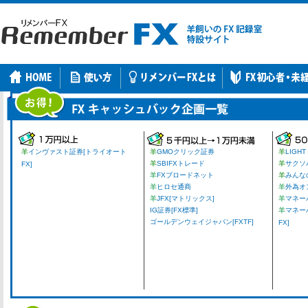
羊
インヴァスト証券[トライオート
羊
GMOクリック証券
羊
LIGHT
羊
SBIFXトレード
羊
サクソ
FX]
羊
FXブロードネット
羊
みんな
羊
ヒロセ通商
羊
外為オ
羊
JFX[マトリックス]
羊
マネーパ
IG証券[FX標準]
羊
マネー
ゴールデンウェイジャパン[FXTF]
FX]