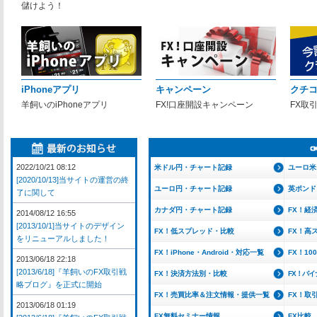
儲けよう！
iPhoneアプリ
キャンペーン
クチ
羊飼いのiPhoneアプリ
FX!口座開設キャンペーン
FX取
2022/10/21 08:12
米ドル円・チャート記録
ユーロ米
[2020/10/13]当サイトの運営の終
ユーロ円・チャート記録
英ポンド
了に関して
カナダ円・チャート記録
FX！経
2014/08/12 16:55
[2013/10/1]当サイトのデザイン
FX！低スプレッド・比較
FX！高
をリニューアルしました！
FX！iPhone・Android・対応一覧
FX！1
2013/06/18 22:18
[2013/6/18]『羊飼いのFX取引戦
FX！決済方法別・比較
FX！バ
略ブログ』を正式に開始
FX！売買比率＆注文情報・提供一覧
FX！取
2013/06/18 01:19
FX無料セミナー情報
FX比較